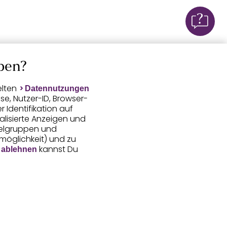
ben?
elten
Datennutzungen
e, Nutzer-ID, Browser-
Identifikation auf
alisierte Anzeigen und
ielgruppen und
smöglichkeit) und zu
kannst Du
 ablehnen
gerufene Daten
 Aussteuerung unserer
tter verarbeiten. Vor