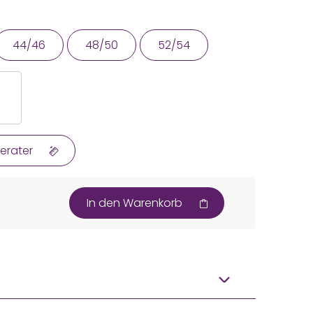
44/46
48/50
52/54
erater
In den Warenkorb