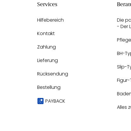
Services
Berat
Hilfebereich
Die p
- Der
Kontakt
Pfleg
Zahlung
BH-Ty
Lieferung
Slip-
Rücksendung
Figur
Bestellung
Bade
PAYBACK
Alles 