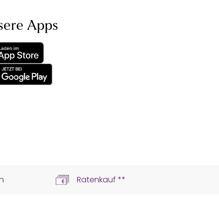
sere Apps
n
Ratenkauf **