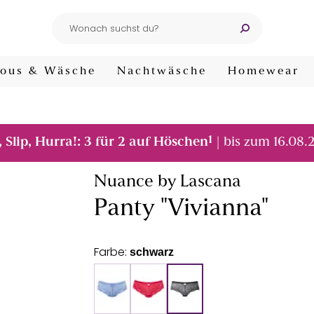
ous & Wäsche
Nachtwäsche
Homewear
1
, Slip, Hurra!: 3 für 2 auf Höschen
| bis zum 16.08.
Nuance by Lascana
Panty "Vivianna"
Farbe:
schwarz