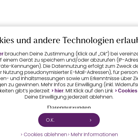
kies und andere Technologien erlau
brauchen Deine Zustimmung (Klick auf „Ok”) bei vereinz
er
f einem Gerät zu speichern und/oder abzurufen (IP-Adress
räte-Kennungen). Die Datennutzung erfolgt zum Zweck der 
er Nutzung pseudonymisierter E-Mail-Adressen), für person
igen- und Inhaltsmessungen sowie um Erkenntnisse über Z
n zu gewinnen. Mehr Infos zur Einwilligung (inkl. Widerruf
eiten gibt’s jederzeit
. Mit Klick auf den Link
hier
Cookies
Deine Einwilligung jederzeit ablehnen.
Datennutzungen
O.K.
tet mit Partnern zusammen, die von deinem Endgerät ab
 die von uns übermittelten pseudonymisierten Daten zur
Cookies ablehnen
Mehr Informationen
u eigenen Zwecken (z.B. Profilbildungen) / zu Zwecken Dri