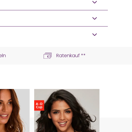
eln
Ratenkauf **