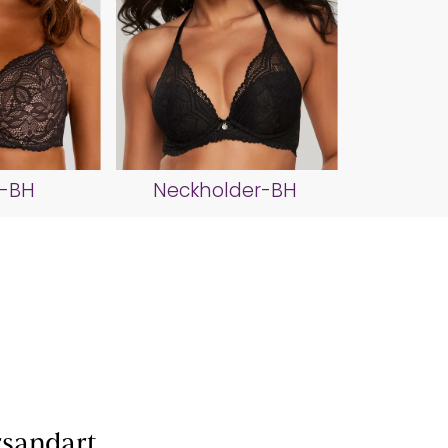
l-BH
Neckholder-BH
sandart