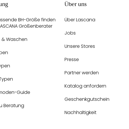
ung
Über uns
assende BH-Größe finden
Über Lascana
 LASCANA Größenberater
Jobs
e & Waschen
Unsere Stores
pen
Presse
Typen
Partner werden
-Typen
Katalog anfordern
moden-Guide
Geschenkgutschein
zu Beratung
Nachhaltigkeit