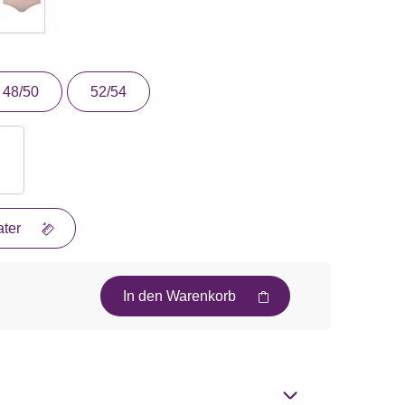
48/50
52/54
ter
In den Warenkorb