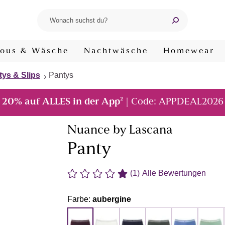
ous & Wäsche
Nachtwäsche
Homewear
tys & Slips
Pantys
²
20% auf ALLES in der App
| Code: APPDEAL2026
Nuance by Lascana
Panty
(1)
Alle Bewertungen
Farbe:
aubergine