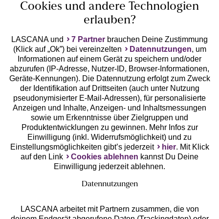
Cookies und andere Technologien
erlauben?
LASCANA und
7 Partner
brauchen Deine Zustimmung
(Klick auf „Ok”) bei vereinzelten
Datennutzungen
, um
Geprüfte Sicherheit
Informationen auf einem Gerät zu speichern und/oder
abzurufen (IP-Adresse, Nutzer-ID, Browser-Informationen,
Geräte-Kennungen). Die Datennutzung erfolgt zum Zweck
der Identifikation auf Drittseiten (auch unter Nutzung
pseudonymisierter E-Mail-Adressen), für personalisierte
Anzeigen und Inhalte, Anzeigen- und Inhaltsmessungen
Unsere Apps
sowie um Erkenntnisse über Zielgruppen und
Produktentwicklungen zu gewinnen. Mehr Infos zur
Einwilligung (inkl. Widerrufsmöglichkeit) und zu
Einstellungsmöglichkeiten gibt’s jederzeit
hier
. Mit Klick
auf den Link
Cookies ablehnen
kannst Du Deine
Einwilligung jederzeit ablehnen.
Datennutzungen
LASCANA arbeitet mit Partnern zusammen, die von
deinem Endgerät abgerufene Daten (Trackingdaten) oder