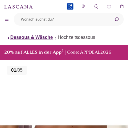
PAYBACK
Dessous & Wäsche
Hochzeitsdessous
²
20% auf ALLES in der App
| Code: APPDEAL2026
01
/05