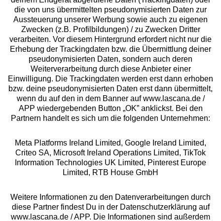
die von uns übermittelten pseudonymisierten Daten zur
Services
Aussteuerung unserer Werbung sowie auch zu eigenen
Zwecken (z.B. Profilbildungen) / zu Zwecken Dritter
Beratung
verarbeiten. Vor diesem Hintergrund erfordert nicht nur die
Erhebung der Trackingdaten bzw. die Übermittlung deiner
pseudonymisierten Daten, sondern auch deren
Über uns
Weiterverarbeitung durch diese Anbieter einer
Einwilligung. Die Trackingdaten werden erst dann erhoben
bzw. deine pseudonymisierten Daten erst dann übermittelt,
Rechtliches
wenn du auf den in dem Banner auf www.lascana.de /
APP wiedergebenden Button „OK” anklickst. Bei den
Partnern handelt es sich um die folgenden Unternehmen:
Meta Platforms Ireland Limited, Google Ireland Limited,
Criteo SA, Microsoft Ireland Operations Limited, TikTok
Alle Preise inkl. MwSt., zzgl.
Versandkosten
Information Technologies UK Limited, Pinterest Europe
** Bonität vorausgesetzt, berechtigt zur Bonitätsprüfung
Limited, RTB House GmbH
Weitere Informationen zu den Datenverarbeitungen durch
diese Partner findest Du in der Datenschutzerklärung auf
www.lascana.de / APP. Die Informationen sind außerdem