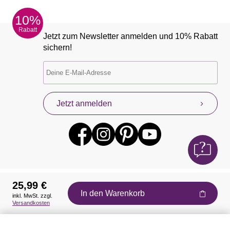
10%
Rabatt
Jetzt zum Newsletter anmelden und 10% Rabatt
sichern!
Jetzt anmelden
25,99 €
In den Warenkorb
inkl. MwSt. zzgl.
Auszeichnungen
Versandkosten