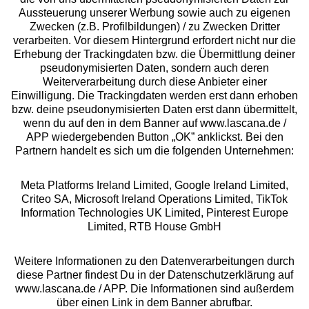
Aussteuerung unserer Werbung sowie auch zu eigenen
Services
Zwecken (z.B. Profilbildungen) / zu Zwecken Dritter
verarbeiten. Vor diesem Hintergrund erfordert nicht nur die
Beratung
Erhebung der Trackingdaten bzw. die Übermittlung deiner
pseudonymisierten Daten, sondern auch deren
Weiterverarbeitung durch diese Anbieter einer
Über uns
Einwilligung. Die Trackingdaten werden erst dann erhoben
bzw. deine pseudonymisierten Daten erst dann übermittelt,
wenn du auf den in dem Banner auf www.lascana.de /
Rechtliches
APP wiedergebenden Button „OK” anklickst. Bei den
Partnern handelt es sich um die folgenden Unternehmen:
Meta Platforms Ireland Limited, Google Ireland Limited,
Criteo SA, Microsoft Ireland Operations Limited, TikTok
Information Technologies UK Limited, Pinterest Europe
Alle Preise inkl. MwSt., zzgl.
Versandkosten
Limited, RTB House GmbH
** Bonität vorausgesetzt, berechtigt zur Bonitätsprüfung
Weitere Informationen zu den Datenverarbeitungen durch
diese Partner findest Du in der Datenschutzerklärung auf
www.lascana.de / APP. Die Informationen sind außerdem
über einen Link in dem Banner abrufbar.