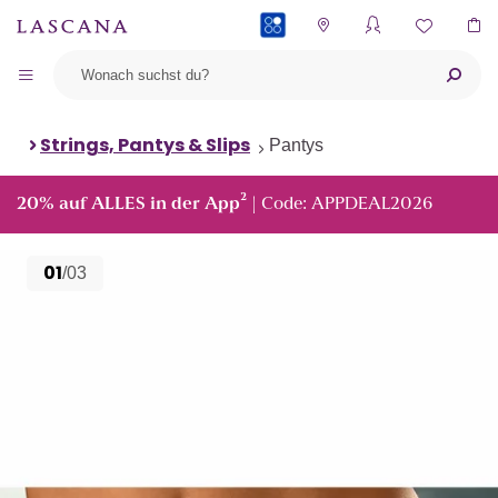
PAYBACK
Strings, Pantys & Slips
Pantys
²
20% auf ALLES in der App
| Code: APPDEAL2026
01
/03