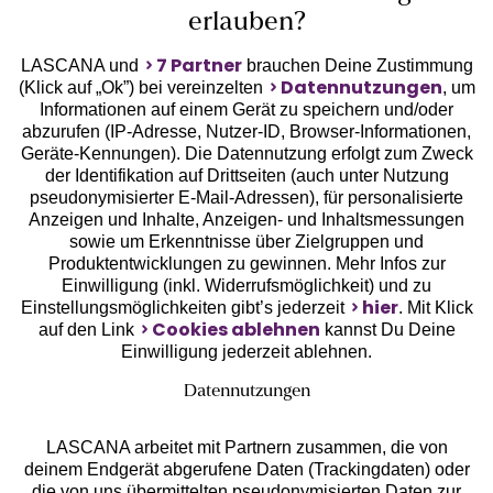
erlauben?
7 Partner
LASCANA und
brauchen Deine Zustimmung
Datennutzungen
(Klick auf „Ok”) bei vereinzelten
, um
Informationen auf einem Gerät zu speichern und/oder
Geprüfte Sicherheit
abzurufen (IP-Adresse, Nutzer-ID, Browser-Informationen,
Geräte-Kennungen). Die Datennutzung erfolgt zum Zweck
der Identifikation auf Drittseiten (auch unter Nutzung
pseudonymisierter E-Mail-Adressen), für personalisierte
Anzeigen und Inhalte, Anzeigen- und Inhaltsmessungen
sowie um Erkenntnisse über Zielgruppen und
Unsere Apps
Produktentwicklungen zu gewinnen. Mehr Infos zur
Einwilligung (inkl. Widerrufsmöglichkeit) und zu
hier
Einstellungsmöglichkeiten gibt’s jederzeit
. Mit Klick
Cookies ablehnen
auf den Link
kannst Du Deine
Einwilligung jederzeit ablehnen.
Datennutzungen
LASCANA arbeitet mit Partnern zusammen, die von
deinem Endgerät abgerufene Daten (Trackingdaten) oder
die von uns übermittelten pseudonymisierten Daten zur