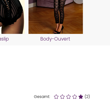
Strin
slip
Body-Ouvert
Gesamt:
(2)