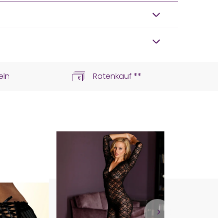
eln
Ratenkauf **