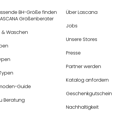
assende BH-Größe finden
Über Lascana
 LASCANA Größenberater
Jobs
e & Waschen
Unsere Stores
pen
Presse
Typen
Partner werden
-Typen
Katalog anfordern
moden-Guide
Geschenkgutschein
zu Beratung
Nachhaltigkeit