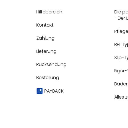
Hilfebereich
Die p
- Der
Kontakt
Pfleg
Zahlung
BH-Ty
Lieferung
Slip-
Rücksendung
Figur
Bestellung
Bade
PAYBACK
Alles 