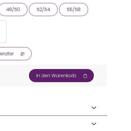
48/50
52/54
56/58
erater
In den Warenkorb