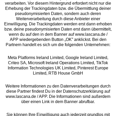
Beratung
verarbeiten. Vor diesem Hintergrund erfordert nicht nur die
Erhebung der Trackingdaten bzw. die Übermittlung deiner
pseudonymisierten Daten, sondern auch deren
Über uns
Weiterverarbeitung durch diese Anbieter einer
Einwilligung. Die Trackingdaten werden erst dann erhoben
bzw. deine pseudonymisierten Daten erst dann übermittelt,
Rechtliches
wenn du auf den in dem Banner auf www.lascana.de /
APP wiedergebenden Button „OK” anklickst. Bei den
Partnern handelt es sich um die folgenden Unternehmen:
Meta Platforms Ireland Limited, Google Ireland Limited,
Criteo SA, Microsoft Ireland Operations Limited, TikTok
Alle Preise inkl. MwSt., zzgl.
Versandkosten
Information Technologies UK Limited, Pinterest Europe
** Bonität vorausgesetzt, berechtigt zur Bonitätsprüfung
Limited, RTB House GmbH
Weitere Informationen zu den Datenverarbeitungen durch
diese Partner findest Du in der Datenschutzerklärung auf
www.lascana.de / APP. Die Informationen sind außerdem
über einen Link in dem Banner abrufbar.
Sie können Ihre Einwilligung auch jederzeit grundlos mit