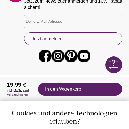
Jetzt zum Newsletter anmelden und 10% Rabatt
sichern!
Jetzt anmelden
19,99 €
In den Warenkorb
inkl. MwSt. zzgl.
Auszeichnungen
Versandkosten
Cookies und andere Technologien
erlauben?