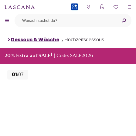
PAYBACK
Dessous & Wäsche
Hochzeitsdessous
1
20% Extra auf SALE
| Code: SALE2026
01
/07