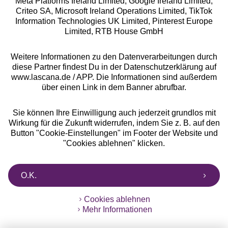
Meta Platforms Ireland Limited, Google Ireland Limited,
Criteo SA, Microsoft Ireland Operations Limited, TikTok
Information Technologies UK Limited, Pinterest Europe
Alle Preise inkl. MwSt., zzgl.
Versandkosten
Limited, RTB House GmbH
** Bonität vorausgesetzt, berechtigt zur Bonitätsprüfung
Weitere Informationen zu den Datenverarbeitungen durch
diese Partner findest Du in der Datenschutzerklärung auf
www.lascana.de / APP. Die Informationen sind außerdem
über einen Link in dem Banner abrufbar.
Sie können Ihre Einwilligung auch jederzeit grundlos mit
Wirkung für die Zukunft widerrufen, indem Sie z. B. auf den
Button "Cookie-Einstellungen" im Footer der Website und
"Cookies ablehnen" klicken.
O.K.
Cookies ablehnen
Mehr Informationen