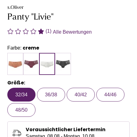
s.Oliver
Panty "Livie"
(1)
Alle Bewertungen
creme
Farbe:
Größe:
32/34
36/38
40/42
44/46
48/50
Voraussichtlicher Liefertermin
Samstag, 08.08 - Montag, 10.08