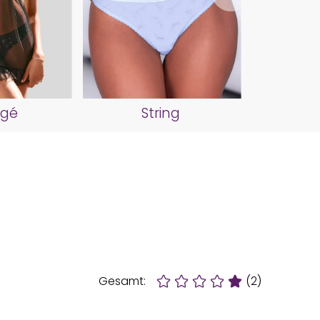
Bral
igé
String
Gesamt:
(2)