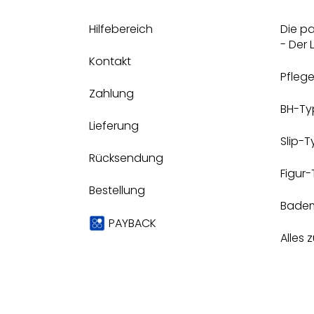
Hilfebereich
Die p
- Der
Kontakt
Pfleg
Zahlung
BH-Ty
Lieferung
Slip-
Rücksendung
Figur
Bestellung
Bade
PAYBACK
Alles 