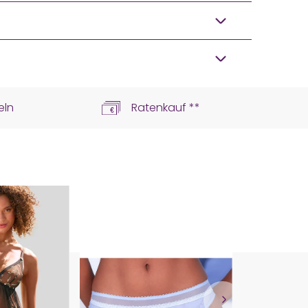
eln
Ratenkauf **