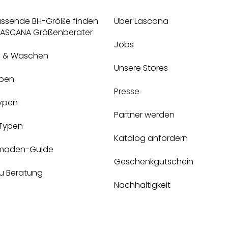
assende BH-Größe finden
Über Lascana
 LASCANA Größenberater
Jobs
e & Waschen
Unsere Stores
pen
Presse
Typen
Partner werden
-Typen
Katalog anfordern
moden-Guide
Geschenkgutschein
zu Beratung
Nachhaltigkeit