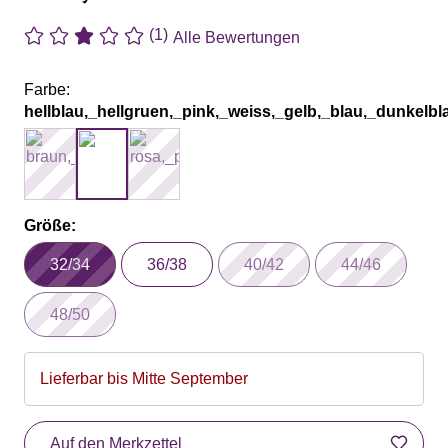
(1)
Alle Bewertungen
Farbe:
hellblau,_hellgruen,_pink,_weiss,_gelb,_blau,_dunkelbl
Größe:
32/34
36/38
40/42
44/46
48/50
Lieferbar bis Mitte September
Auf den Merkzettel