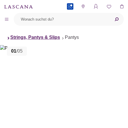
PAYBACK
Strings, Pantys & Slips
Pantys
01
/05