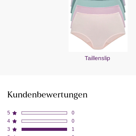
Taillenslip
Kundenbewertungen
5
0
4
0
3
1