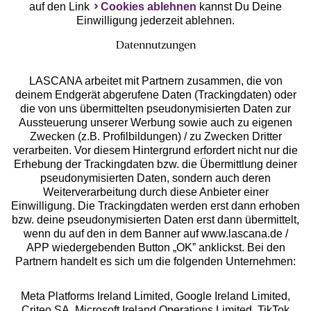
auf den Link
Cookies ablehnen
kannst Du Deine
Einwilligung jederzeit ablehnen.
Datennutzungen
LASCANA arbeitet mit Partnern zusammen, die von
deinem Endgerät abgerufene Daten (Trackingdaten) oder
die von uns übermittelten pseudonymisierten Daten zur
Services
Aussteuerung unserer Werbung sowie auch zu eigenen
Zwecken (z.B. Profilbildungen) / zu Zwecken Dritter
Beratung
verarbeiten. Vor diesem Hintergrund erfordert nicht nur die
Erhebung der Trackingdaten bzw. die Übermittlung deiner
pseudonymisierten Daten, sondern auch deren
Über uns
Weiterverarbeitung durch diese Anbieter einer
Einwilligung. Die Trackingdaten werden erst dann erhoben
bzw. deine pseudonymisierten Daten erst dann übermittelt,
Rechtliches
wenn du auf den in dem Banner auf www.lascana.de /
APP wiedergebenden Button „OK” anklickst. Bei den
Partnern handelt es sich um die folgenden Unternehmen:
Meta Platforms Ireland Limited, Google Ireland Limited,
Criteo SA, Microsoft Ireland Operations Limited, TikTok
Alle Preise inkl. MwSt., zzgl.
Versandkosten