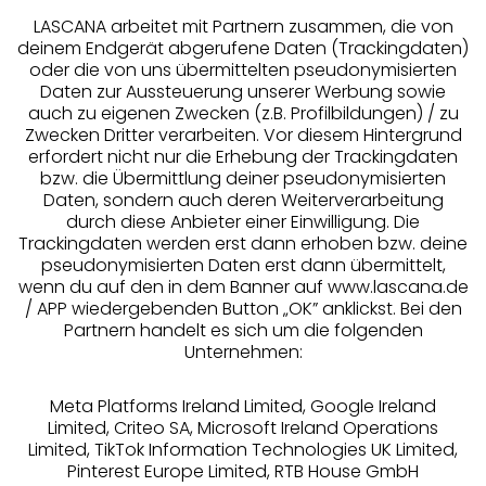
LASCANA arbeitet mit Partnern zusammen, die von
deinem Endgerät abgerufene Daten (Trackingdaten)
oder die von uns übermittelten pseudonymisierten
Daten zur Aussteuerung unserer Werbung sowie
auch zu eigenen Zwecken (z.B. Profilbildungen) / zu
Zwecken Dritter verarbeiten. Vor diesem Hintergrund
erfordert nicht nur die Erhebung der Trackingdaten
Services
bzw. die Übermittlung deiner pseudonymisierten
Daten, sondern auch deren Weiterverarbeitung
durch diese Anbieter einer Einwilligung. Die
Beratung
Trackingdaten werden erst dann erhoben bzw. deine
pseudonymisierten Daten erst dann übermittelt,
Über uns
wenn du auf den in dem Banner auf www.lascana.de
/ APP wiedergebenden Button „OK” anklickst. Bei den
Partnern handelt es sich um die folgenden
Rechtliches
Unternehmen:
Meta Platforms Ireland Limited, Google Ireland
Limited, Criteo SA, Microsoft Ireland Operations
Limited, TikTok Information Technologies UK Limited,
Pinterest Europe Limited, RTB House GmbH
Alle Preise inkl. MwSt., zzgl.
Versandkosten