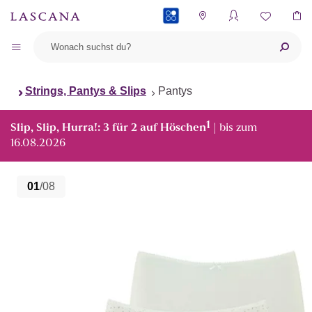
PAYBACK
Strings, Pantys & Slips
Pantys
1
Slip, Slip, Hurra!: 3 für 2 auf Höschen
| bis zum
16.08.2026
01
/08