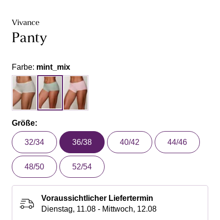
Vivance
Panty
Farbe:
mint_mix
Größe:
32/34
36/38
40/42
44/46
48/50
52/54
Voraussichtlicher Liefertermin
Dienstag, 11.08 - Mittwoch, 12.08