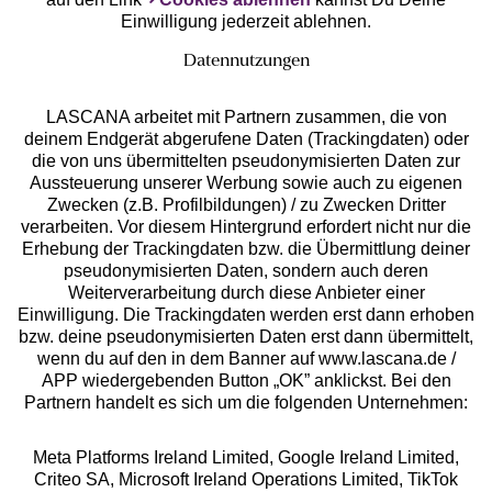
Einwilligung jederzeit ablehnen.
Datennutzungen
LASCANA arbeitet mit Partnern zusammen, die von
deinem Endgerät abgerufene Daten (Trackingdaten) oder
die von uns übermittelten pseudonymisierten Daten zur
Services
Aussteuerung unserer Werbung sowie auch zu eigenen
Zwecken (z.B. Profilbildungen) / zu Zwecken Dritter
Beratung
verarbeiten. Vor diesem Hintergrund erfordert nicht nur die
Erhebung der Trackingdaten bzw. die Übermittlung deiner
pseudonymisierten Daten, sondern auch deren
Über uns
Weiterverarbeitung durch diese Anbieter einer
Einwilligung. Die Trackingdaten werden erst dann erhoben
bzw. deine pseudonymisierten Daten erst dann übermittelt,
Rechtliches
wenn du auf den in dem Banner auf www.lascana.de /
APP wiedergebenden Button „OK” anklickst. Bei den
Partnern handelt es sich um die folgenden Unternehmen:
Meta Platforms Ireland Limited, Google Ireland Limited,
Criteo SA, Microsoft Ireland Operations Limited, TikTok
Alle Preise inkl. MwSt., zzgl.
Versandkosten