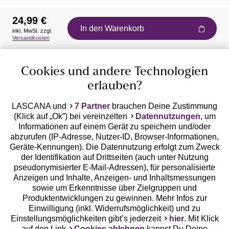
24,99 €
In den Warenkorb
inkl. MwSt. zzgl.
Auszeichnungen
Versandkosten
Cookies und andere Technologien
erlauben?
LASCANA und
7 Partner
brauchen Deine Zustimmung
(Klick auf „Ok”) bei vereinzelten
Datennutzungen
, um
Geprüfte Sicherheit
Informationen auf einem Gerät zu speichern und/oder
abzurufen (IP-Adresse, Nutzer-ID, Browser-Informationen,
Geräte-Kennungen). Die Datennutzung erfolgt zum Zweck
der Identifikation auf Drittseiten (auch unter Nutzung
pseudonymisierter E-Mail-Adressen), für personalisierte
Anzeigen und Inhalte, Anzeigen- und Inhaltsmessungen
Unsere Apps
sowie um Erkenntnisse über Zielgruppen und
Produktentwicklungen zu gewinnen. Mehr Infos zur
Einwilligung (inkl. Widerrufsmöglichkeit) und zu
Einstellungsmöglichkeiten gibt’s jederzeit
hier
. Mit Klick
auf den Link
Cookies ablehnen
kannst Du Deine