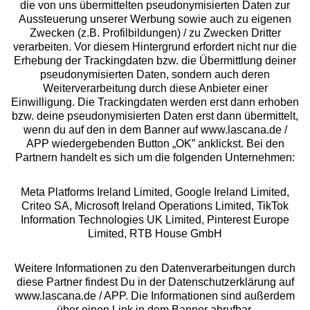
die von uns übermittelten pseudonymisierten Daten zur
Services
Aussteuerung unserer Werbung sowie auch zu eigenen
Zwecken (z.B. Profilbildungen) / zu Zwecken Dritter
Beratung
verarbeiten. Vor diesem Hintergrund erfordert nicht nur die
Erhebung der Trackingdaten bzw. die Übermittlung deiner
pseudonymisierten Daten, sondern auch deren
Über uns
Weiterverarbeitung durch diese Anbieter einer
Einwilligung. Die Trackingdaten werden erst dann erhoben
bzw. deine pseudonymisierten Daten erst dann übermittelt,
Rechtliches
wenn du auf den in dem Banner auf www.lascana.de /
APP wiedergebenden Button „OK” anklickst. Bei den
Partnern handelt es sich um die folgenden Unternehmen:
Meta Platforms Ireland Limited, Google Ireland Limited,
Criteo SA, Microsoft Ireland Operations Limited, TikTok
Alle Preise inkl. MwSt., zzgl.
Versandkosten
Information Technologies UK Limited, Pinterest Europe
** Bonität vorausgesetzt, berechtigt zur Bonitätsprüfung
Limited, RTB House GmbH
Weitere Informationen zu den Datenverarbeitungen durch
diese Partner findest Du in der Datenschutzerklärung auf
www.lascana.de / APP. Die Informationen sind außerdem
über einen Link in dem Banner abrufbar.