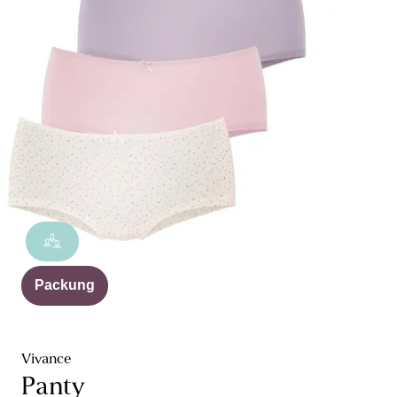
Packung
Vivance
Panty