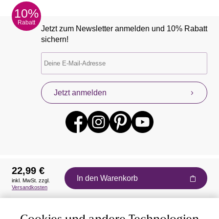
10%
Rabatt
Jetzt zum Newsletter anmelden und 10% Rabatt
sichern!
Jetzt anmelden
22,99 €
In den Warenkorb
inkl. MwSt. zzgl.
Auszeichnungen
Versandkosten