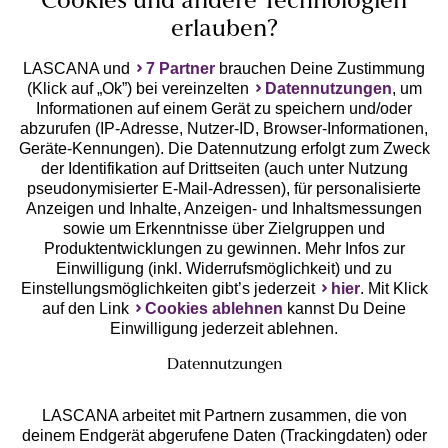
Cookies und andere Technologien
erlauben?
LASCANA und
7 Partner
brauchen Deine Zustimmung
(Klick auf „Ok”) bei vereinzelten
Datennutzungen
, um
Geprüfte Sicherheit
Informationen auf einem Gerät zu speichern und/oder
abzurufen (IP-Adresse, Nutzer-ID, Browser-Informationen,
Geräte-Kennungen). Die Datennutzung erfolgt zum Zweck
der Identifikation auf Drittseiten (auch unter Nutzung
pseudonymisierter E-Mail-Adressen), für personalisierte
Anzeigen und Inhalte, Anzeigen- und Inhaltsmessungen
Unsere Apps
sowie um Erkenntnisse über Zielgruppen und
Produktentwicklungen zu gewinnen. Mehr Infos zur
Einwilligung (inkl. Widerrufsmöglichkeit) und zu
Einstellungsmöglichkeiten gibt’s jederzeit
hier
. Mit Klick
auf den Link
Cookies ablehnen
kannst Du Deine
Einwilligung jederzeit ablehnen.
Datennutzungen
LASCANA arbeitet mit Partnern zusammen, die von
deinem Endgerät abgerufene Daten (Trackingdaten) oder