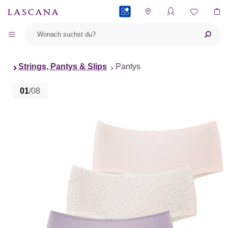
PAYBACK
Strings, Pantys & Slips
Pantys
01
/08