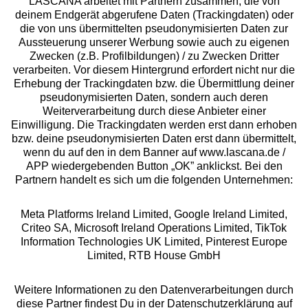
LASCANA arbeitet mit Partnern zusammen, die von
deinem Endgerät abgerufene Daten (Trackingdaten) oder
die von uns übermittelten pseudonymisierten Daten zur
Services
Aussteuerung unserer Werbung sowie auch zu eigenen
Zwecken (z.B. Profilbildungen) / zu Zwecken Dritter
Beratung
verarbeiten. Vor diesem Hintergrund erfordert nicht nur die
Erhebung der Trackingdaten bzw. die Übermittlung deiner
pseudonymisierten Daten, sondern auch deren
Über uns
Weiterverarbeitung durch diese Anbieter einer
Einwilligung. Die Trackingdaten werden erst dann erhoben
bzw. deine pseudonymisierten Daten erst dann übermittelt,
Rechtliches
wenn du auf den in dem Banner auf www.lascana.de /
APP wiedergebenden Button „OK” anklickst. Bei den
Partnern handelt es sich um die folgenden Unternehmen:
Meta Platforms Ireland Limited, Google Ireland Limited,
Criteo SA, Microsoft Ireland Operations Limited, TikTok
Alle Preise inkl. MwSt., zzgl.
Versandkosten
Information Technologies UK Limited, Pinterest Europe
** Bonität vorausgesetzt, berechtigt zur Bonitätsprüfung
Limited, RTB House GmbH
Weitere Informationen zu den Datenverarbeitungen durch
diese Partner findest Du in der Datenschutzerklärung auf