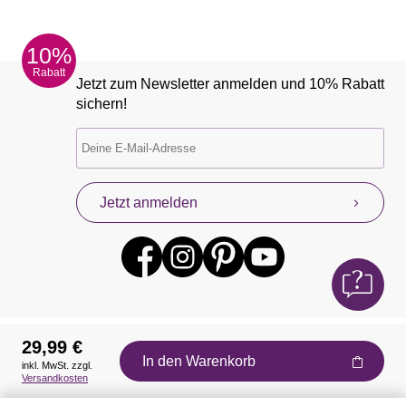
10%
Rabatt
Jetzt zum Newsletter anmelden und 10% Rabatt
sichern!
Jetzt anmelden
29,99 €
In den Warenkorb
inkl. MwSt. zzgl.
Auszeichnungen
Versandkosten