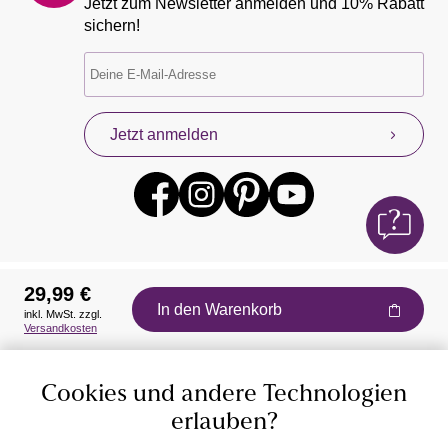
Jetzt zum Newsletter anmelden und 10% Rabatt
sichern!
Jetzt anmelden
29,99 €
In den Warenkorb
inkl. MwSt. zzgl.
Auszeichnungen
Versandkosten
Cookies und andere Technologien
erlauben?