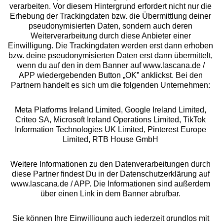
Beratung
verarbeiten. Vor diesem Hintergrund erfordert nicht nur die
Erhebung der Trackingdaten bzw. die Übermittlung deiner
pseudonymisierten Daten, sondern auch deren
Über uns
Weiterverarbeitung durch diese Anbieter einer
Einwilligung. Die Trackingdaten werden erst dann erhoben
bzw. deine pseudonymisierten Daten erst dann übermittelt,
Rechtliches
wenn du auf den in dem Banner auf www.lascana.de /
APP wiedergebenden Button „OK” anklickst. Bei den
Partnern handelt es sich um die folgenden Unternehmen:
Meta Platforms Ireland Limited, Google Ireland Limited,
Criteo SA, Microsoft Ireland Operations Limited, TikTok
Alle Preise inkl. MwSt., zzgl.
Versandkosten
Information Technologies UK Limited, Pinterest Europe
** Bonität vorausgesetzt, berechtigt zur Bonitätsprüfung
Limited, RTB House GmbH
Weitere Informationen zu den Datenverarbeitungen durch
diese Partner findest Du in der Datenschutzerklärung auf
www.lascana.de / APP. Die Informationen sind außerdem
über einen Link in dem Banner abrufbar.
Sie können Ihre Einwilligung auch jederzeit grundlos mit