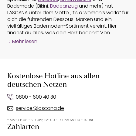
Bademode (Bikini,
Badeanzug
und mehr) hat
LASCANA unter dem Motto „It’s a woman’s world“ für
dich die führenden Dessous-Marken und ein
vielfältiges Bademoden-Sortiment vereint. Hier
findest du alles, was dein Herz begehrt: Von
verführerischen Dessous und Damenunterwäsche,
Mehr lesen
bis hin zu Nachtmode, Bademode,
Sportbekleidung
und Strandmode. Entdecke eine große Auswahl an
Produkten von
BH
und Slip (Dessous und
Unterwäsche) über Bikini und
Badeanzug
oder
Shapewear und Hochzeitsdessous. Stöbere durch
Kostenlose Hotline aus allen
den LASCANA Online-Shop und lass dich von
deutschen Netzen
Dessous, Unterwäsche, Bademode und Bikinis
inspirieren - BH oder Bikini kannst du zu Hause in
0800 - 600 40 30
Ruhe anprobieren.
service@lascana.de
Bademode & Bikinis online kaufen
* Mo - Fr: 08 - 20 Uhr; Sa: 09 - 17 Uhr; So: 09 - 14 Uhr.
Bei LASCANA findest du ganzjährig eine große
Zahlarten
Auswahl an
Bademode
,
Bikinis
& mehr. Egal ob du