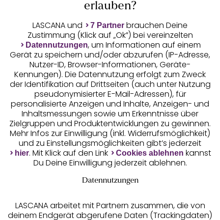
wirst du begeistert sein: Mit BH,
String
, Body,
erlauben?
Corsage und Negligé von LASCANA und anderen
Dessous-Marken versprühst du stets einen
LASCANA und
brauchen Deine
7 Partner
weiblichen Charme. Lass dich von Dessous mit
Zustimmung (Klick auf „Ok”) bei vereinzelten
Unsere Apps
edlen
Spitzen-BHs
, Corsagen mit Spitze oder
, um Informationen auf einem
Datennutzungen
Gerät zu speichern und/oder abzurufen (IP-Adresse,
transparenten Negligés verführen!
Nutzer-ID, Browser-Informationen, Geräte-
Kennungen). Die Datennutzung erfolgt zum Zweck
der Identifikation auf Drittseiten (auch unter Nutzung
pseudonymisierter E-Mail-Adressen), für
personalisierte Anzeigen und Inhalte, Anzeigen- und
Inhaltsmessungen sowie um Erkenntnisse über
Zielgruppen und Produktentwicklungen zu gewinnen.
Gratis Versand ab
50 €
Mehr Infos zur Einwilligung (inkl. Widerrufsmöglichkeit)
und zu Einstellungsmöglichkeiten gibt’s jederzeit
. Mit Klick auf den Link
kannst
hier
Cookies ablehnen
Kostenlose Retoure
Du Deine Einwilligung jederzeit ablehnen.
Datennutzungen
°Punkte sammeln
LASCANA arbeitet mit Partnern zusammen, die von
deinem Endgerät abgerufene Daten (Trackingdaten)
Ratenkauf **