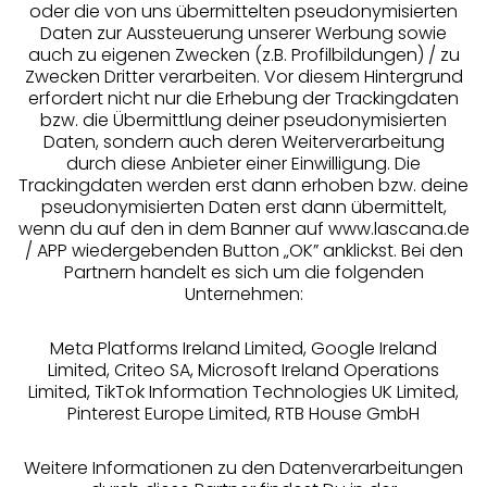
oder die von uns übermittelten pseudonymisierten
Daten zur Aussteuerung unserer Werbung sowie
auch zu eigenen Zwecken (z.B. Profilbildungen) / zu
Zwecken Dritter verarbeiten. Vor diesem Hintergrund
erfordert nicht nur die Erhebung der Trackingdaten
Services
bzw. die Übermittlung deiner pseudonymisierten
Daten, sondern auch deren Weiterverarbeitung
durch diese Anbieter einer Einwilligung. Die
Beratung
Trackingdaten werden erst dann erhoben bzw. deine
pseudonymisierten Daten erst dann übermittelt,
Über uns
wenn du auf den in dem Banner auf www.lascana.de
/ APP wiedergebenden Button „OK” anklickst. Bei den
Partnern handelt es sich um die folgenden
Rechtliches
Unternehmen:
Meta Platforms Ireland Limited, Google Ireland
Limited, Criteo SA, Microsoft Ireland Operations
Limited, TikTok Information Technologies UK Limited,
Pinterest Europe Limited, RTB House GmbH
Alle Preise inkl. MwSt., zzgl.
Versandkosten
** Bonität vorausgesetzt, berechtigt zur Bonitätsprüfung
Weitere Informationen zu den Datenverarbeitungen