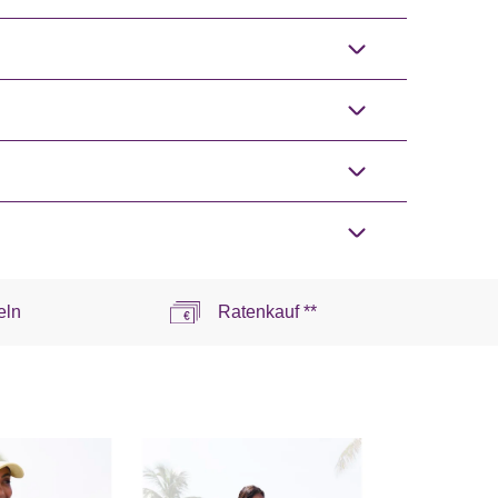
eln
Ratenkauf **