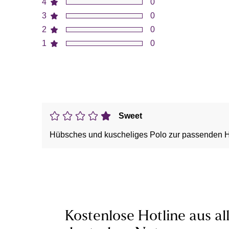
4
0
3
0
2
0
1
0
Sweet
Hübsches und kuscheliges Polo zur passenden 
Kostenlose Hotline aus al