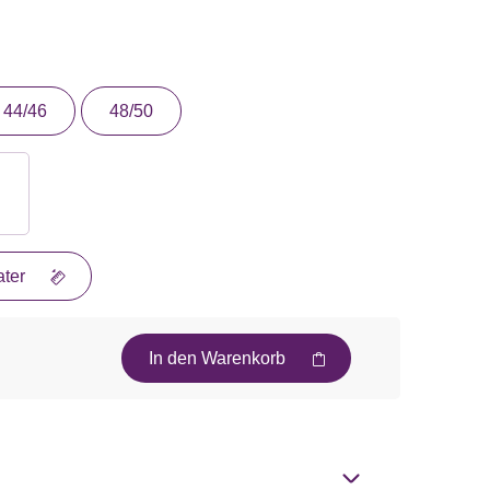
44/46
48/50
ter
In den Warenkorb