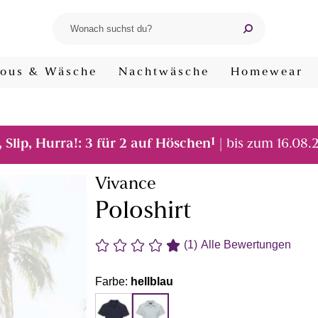
ous & Wäsche
Nachtwäsche
Homewear
1
, Slip, Hurra!: 3 für 2 auf Höschen
| bis zum 16.08.
Vivance
Poloshirt
(1)
Alle Bewertungen
Farbe:
hellblau