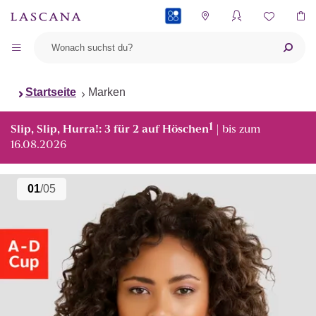
PAYBACK
Startseite
Marken
1
Slip, Slip, Hurra!: 3 für 2 auf Höschen
| bis zum
16.08.2026
01
/05