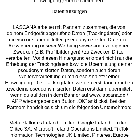
Einwilligung jederzeit ablehnen.
Datennutzungen
LASCANA arbeitet mit Partnern zusammen, die von
deinem Endgerät abgerufene Daten (Trackingdaten) oder
die von uns übermittelten pseudonymisierten Daten zur
Services
Aussteuerung unserer Werbung sowie auch zu eigenen
Zwecken (z.B. Profilbildungen) / zu Zwecken Dritter
Beratung
verarbeiten. Vor diesem Hintergrund erfordert nicht nur die
Erhebung der Trackingdaten bzw. die Übermittlung deiner
pseudonymisierten Daten, sondern auch deren
Über uns
Weiterverarbeitung durch diese Anbieter einer
Einwilligung. Die Trackingdaten werden erst dann erhoben
bzw. deine pseudonymisierten Daten erst dann übermittelt,
Rechtliches
wenn du auf den in dem Banner auf www.lascana.de /
APP wiedergebenden Button „OK” anklickst. Bei den
Partnern handelt es sich um die folgenden Unternehmen:
Meta Platforms Ireland Limited, Google Ireland Limited,
Criteo SA, Microsoft Ireland Operations Limited, TikTok
Alle Preise inkl. MwSt., zzgl.
Versandkosten
Information Technologies UK Limited, Pinterest Europe
** Bonität vorausgesetzt, berechtigt zur Bonitätsprüfung