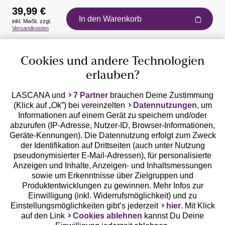
39,99 €
In den Warenkorb
inkl. MwSt. zzgl.
Auszeichnungen
Versandkosten
Cookies und andere Technologien
erlauben?
LASCANA und
7 Partner
brauchen Deine Zustimmung
(Klick auf „Ok”) bei vereinzelten
Datennutzungen
, um
Geprüfte Sicherheit
Informationen auf einem Gerät zu speichern und/oder
abzurufen (IP-Adresse, Nutzer-ID, Browser-Informationen,
Geräte-Kennungen). Die Datennutzung erfolgt zum Zweck
der Identifikation auf Drittseiten (auch unter Nutzung
pseudonymisierter E-Mail-Adressen), für personalisierte
Anzeigen und Inhalte, Anzeigen- und Inhaltsmessungen
Unsere Apps
sowie um Erkenntnisse über Zielgruppen und
Produktentwicklungen zu gewinnen. Mehr Infos zur
Einwilligung (inkl. Widerrufsmöglichkeit) und zu
Einstellungsmöglichkeiten gibt’s jederzeit
hier
. Mit Klick
auf den Link
Cookies ablehnen
kannst Du Deine