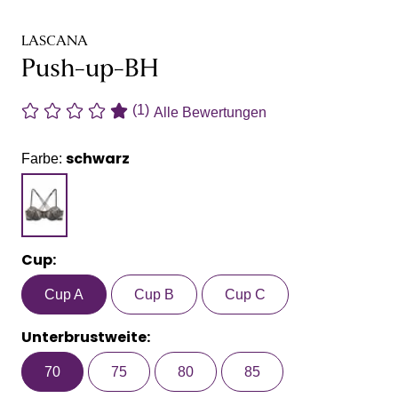
LASCANA
Push-up-BH
(1)
Alle Bewertungen
schwarz
Farbe:
Cup:
Cup A
Cup B
Cup C
Unterbrustweite:
70
75
80
85