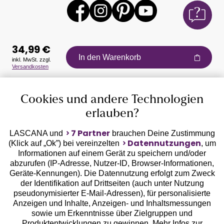
34,99 €
In den Warenkorb
inkl. MwSt. zzgl.
Versandkosten
Auszeichnungen
Cookies und andere Technologien
erlauben?
7 Partner
LASCANA und
brauchen Deine Zustimmung
Datennutzungen
(Klick auf „Ok”) bei vereinzelten
, um
Informationen auf einem Gerät zu speichern und/oder
Geprüfte Sicherheit
abzurufen (IP-Adresse, Nutzer-ID, Browser-Informationen,
Geräte-Kennungen). Die Datennutzung erfolgt zum Zweck
der Identifikation auf Drittseiten (auch unter Nutzung
pseudonymisierter E-Mail-Adressen), für personalisierte
Anzeigen und Inhalte, Anzeigen- und Inhaltsmessungen
sowie um Erkenntnisse über Zielgruppen und
Unsere Apps
Produktentwicklungen zu gewinnen. Mehr Infos zur