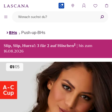
PAYBACK
BHs
Push-up-BHs
1
Slip, Slip, Hurra!: 3 für 2 auf Höschen
| bis zum
16.08.2026
01
/05