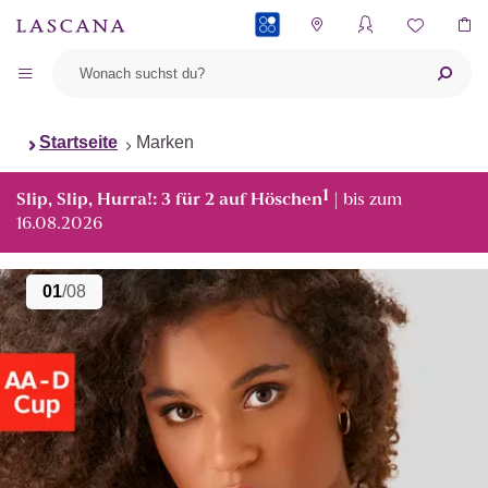
PAYBACK
Startseite
Marken
1
Slip, Slip, Hurra!: 3 für 2 auf Höschen
| bis zum
16.08.2026
01
/08