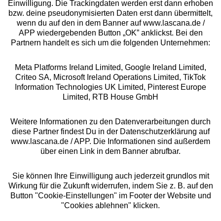
Einwilligung. Die Trackingdaten werden erst dann erhoben
bzw. deine pseudonymisierten Daten erst dann übermittelt,
Rechtliches
wenn du auf den in dem Banner auf www.lascana.de /
APP wiedergebenden Button „OK” anklickst. Bei den
Partnern handelt es sich um die folgenden Unternehmen:
Meta Platforms Ireland Limited, Google Ireland Limited,
Criteo SA, Microsoft Ireland Operations Limited, TikTok
Alle Preise inkl. MwSt., zzgl.
Versandkosten
Information Technologies UK Limited, Pinterest Europe
** Bonität vorausgesetzt, berechtigt zur Bonitätsprüfung
Limited, RTB House GmbH
Weitere Informationen zu den Datenverarbeitungen durch
diese Partner findest Du in der Datenschutzerklärung auf
www.lascana.de / APP. Die Informationen sind außerdem
über einen Link in dem Banner abrufbar.
Sie können Ihre Einwilligung auch jederzeit grundlos mit
Wirkung für die Zukunft widerrufen, indem Sie z. B. auf den
Button "Cookie-Einstellungen" im Footer der Website und
"Cookies ablehnen" klicken.