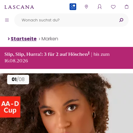
PAYBACK
Startseite
Marken
1
Slip, Slip, Hurra!: 3 für 2 auf Höschen
| bis zum
16.08.2026
01
/08