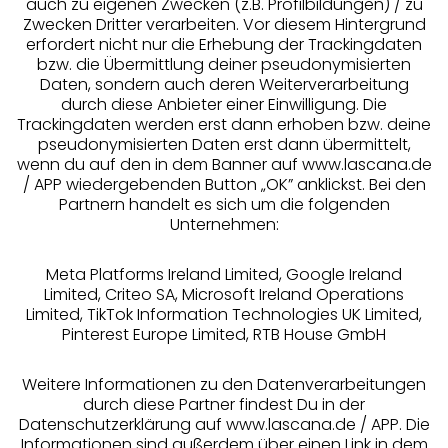
auch zu eigenen Zwecken (z.B. Profilbildungen) / zu
Zwecken Dritter verarbeiten. Vor diesem Hintergrund
erfordert nicht nur die Erhebung der Trackingdaten
Services
bzw. die Übermittlung deiner pseudonymisierten
Daten, sondern auch deren Weiterverarbeitung
durch diese Anbieter einer Einwilligung. Die
Beratung
Trackingdaten werden erst dann erhoben bzw. deine
pseudonymisierten Daten erst dann übermittelt,
Über uns
wenn du auf den in dem Banner auf www.lascana.de
/ APP wiedergebenden Button „OK” anklickst. Bei den
Partnern handelt es sich um die folgenden
Rechtliches
Unternehmen:
Meta Platforms Ireland Limited, Google Ireland
Limited, Criteo SA, Microsoft Ireland Operations
Limited, TikTok Information Technologies UK Limited,
Pinterest Europe Limited, RTB House GmbH
Alle Preise inkl. MwSt., zzgl.
Versandkosten
** Bonität vorausgesetzt, berechtigt zur Bonitätsprüfung
Weitere Informationen zu den Datenverarbeitungen
durch diese Partner findest Du in der
Datenschutzerklärung auf www.lascana.de / APP. Die
Informationen sind außerdem über einen Link in dem