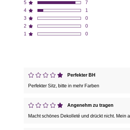
5
7
4
1
3
0
2
0
1
0
Perfekter BH
Perfekter Sitz, bitte in mehr Farben
Angenehm zu tragen
Macht schönes Dekolleté und drückt nicht. Mein a