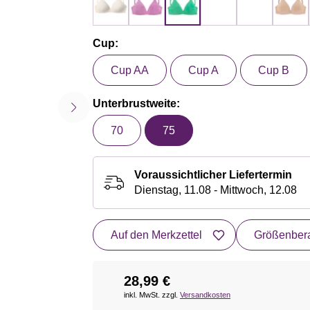
Cup:
Cup AA
Cup A
Cup B
Unterbrustweite:
70
75
Voraussichtlicher Liefertermin
Dienstag, 11.08 - Mittwoch, 12.08
Auf den Merkzettel
Größenbera
28,99 €
inkl. MwSt. zzgl.
Versandkosten