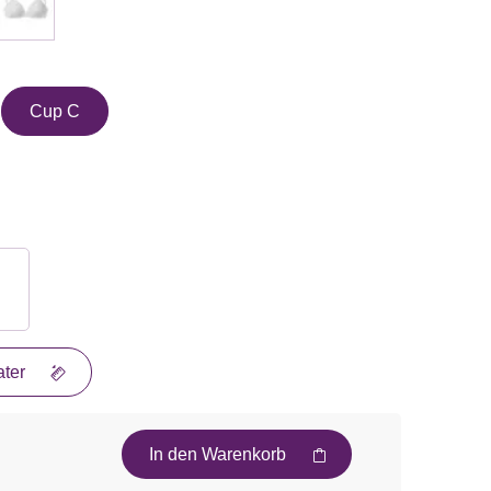
Cup C
ter
In den Warenkorb