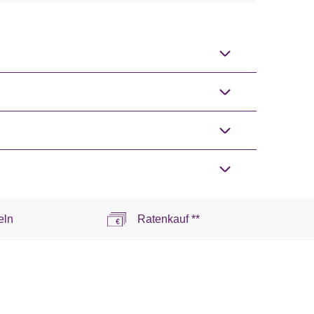
eln
Ratenkauf **