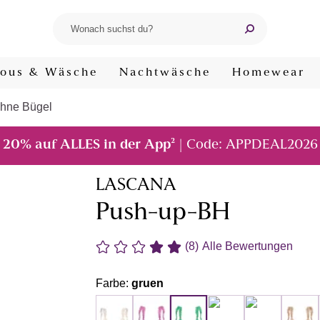
ous & Wäsche
Nachtwäsche
Homewear
hne Bügel
²
20% auf ALLES in der App
| Code: APPDEAL2026
LASCANA
Push-up-BH
(8)
Alle Bewertungen
Farbe:
gruen