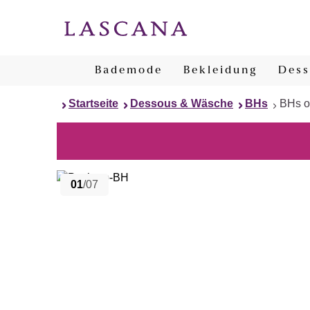
Bademode
Bekleidung
Dess
Startseite
Dessous & Wäsche
BHs
BHs o
01
/07