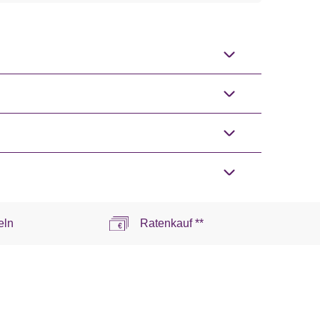
eln
Ratenkauf **