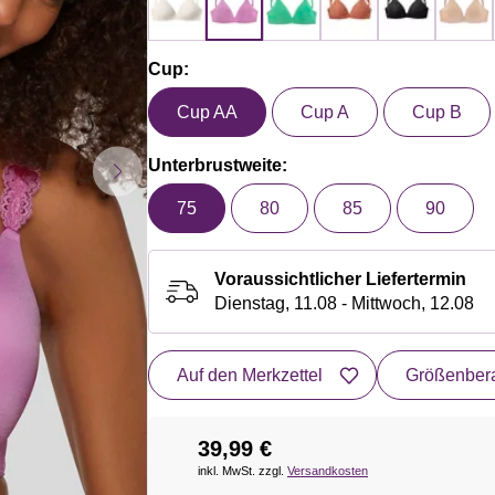
Cup:
Cup AA
Cup A
Cup B
Unterbrustweite:
75
80
85
90
Voraussichtlicher Liefertermin
Dienstag, 11.08 - Mittwoch, 12.08
Auf den Merkzettel
Größenbera
39,99 €
inkl. MwSt. zzgl.
Versandkosten