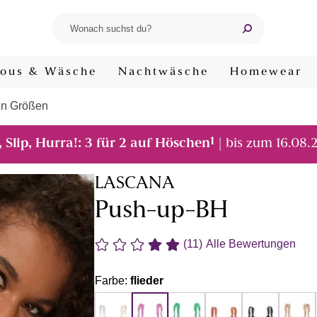
ous & Wäsche
Nachtwäsche
Homewear
en Größen
1
, Slip, Hurra!: 3 für 2 auf Höschen
| bis zum 16.08.
LASCANA
Push-up-BH
(11)
Alle Bewertungen
Farbe:
flieder