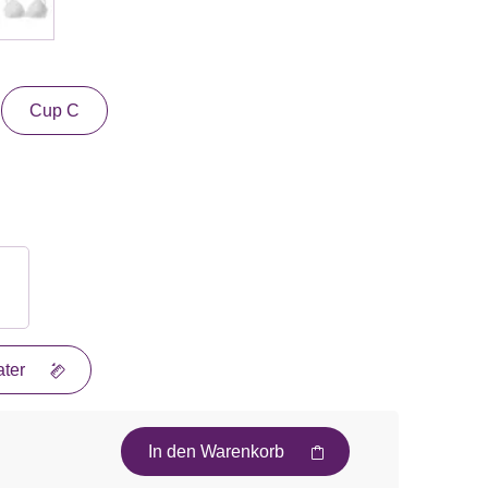
Cup C
ter
In den Warenkorb