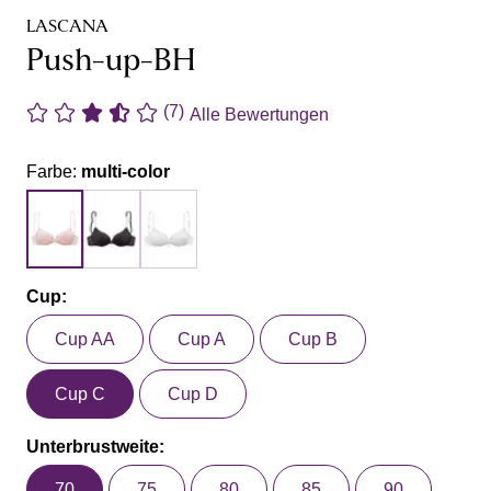
LASCANA
Push-up-BH
(7)
Alle Bewertungen
Farbe:
multi-color
Cup:
Cup AA
Cup A
Cup B
Cup C
Cup D
Unterbrustweite:
70
75
80
85
90