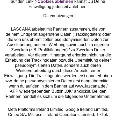
auf den Link
Cookies ablehnen
kannst Du Deine
Einwilligung jederzeit ablehnen.
Datennutzungen
LASCANA arbeitet mit Partnern zusammen, die von
deinem Endgerät abgerufene Daten (Trackingdaten) oder
die von uns übermittelten pseudonymisierten Daten zur
Services
Aussteuerung unserer Werbung sowie auch zu eigenen
Zwecken (z.B. Profilbildungen) / zu Zwecken Dritter
Beratung
verarbeiten. Vor diesem Hintergrund erfordert nicht nur die
Erhebung der Trackingdaten bzw. die Übermittlung deiner
pseudonymisierten Daten, sondern auch deren
Über uns
Weiterverarbeitung durch diese Anbieter einer
Einwilligung. Die Trackingdaten werden erst dann erhoben
bzw. deine pseudonymisierten Daten erst dann übermittelt,
Rechtliches
wenn du auf den in dem Banner auf www.lascana.de /
APP wiedergebenden Button „OK” anklickst. Bei den
Partnern handelt es sich um die folgenden Unternehmen:
Meta Platforms Ireland Limited, Google Ireland Limited,
Criteo SA, Microsoft Ireland Operations Limited, TikTok
Alle Preise inkl. MwSt., zzgl.
Versandkosten