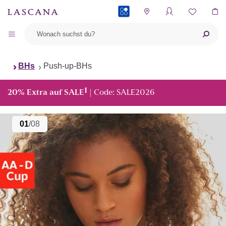
PAYBACK
BHs
Push-up-BHs
1
20% Extra auf SALE
| Code: SALE2026
01
/08