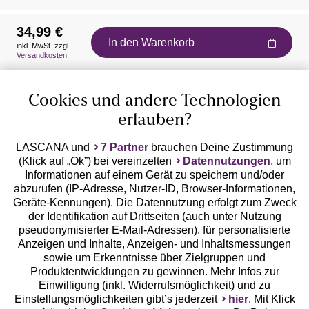
34,99 €
In den Warenkorb
inkl. MwSt. zzgl.
Auszeichnungen
Versandkosten
Cookies und andere Technologien
erlauben?
LASCANA und
7 Partner
brauchen Deine Zustimmung
(Klick auf „Ok”) bei vereinzelten
Datennutzungen
, um
Geprüfte Sicherheit
Informationen auf einem Gerät zu speichern und/oder
abzurufen (IP-Adresse, Nutzer-ID, Browser-Informationen,
Geräte-Kennungen). Die Datennutzung erfolgt zum Zweck
der Identifikation auf Drittseiten (auch unter Nutzung
pseudonymisierter E-Mail-Adressen), für personalisierte
Anzeigen und Inhalte, Anzeigen- und Inhaltsmessungen
Unsere Apps
sowie um Erkenntnisse über Zielgruppen und
Produktentwicklungen zu gewinnen. Mehr Infos zur
Einwilligung (inkl. Widerrufsmöglichkeit) und zu
Einstellungsmöglichkeiten gibt’s jederzeit
hier
. Mit Klick