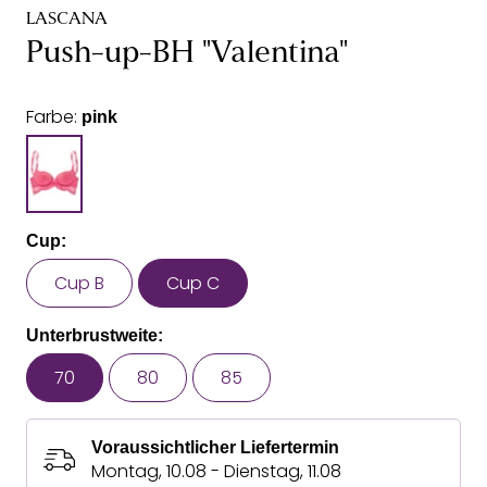
LASCANA
Push-up-BH "Valentina"
Farbe:
pink
Cup:
Cup B
Cup C
Unterbrustweite:
70
80
85
Voraussichtlicher Liefertermin
Montag, 10.08 - Dienstag, 11.08