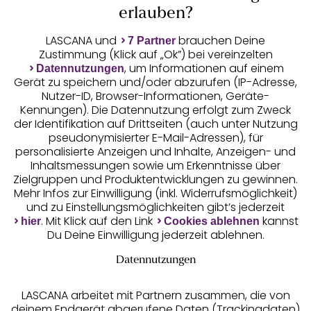
Auszeichnungen
erlauben?
LASCANA und
brauchen Deine
7 Partner
Zustimmung (Klick auf „Ok”) bei vereinzelten
, um Informationen auf einem
Datennutzungen
Gerät zu speichern und/oder abzurufen (IP-Adresse,
Nutzer-ID, Browser-Informationen, Geräte-
Kennungen). Die Datennutzung erfolgt zum Zweck
der Identifikation auf Drittseiten (auch unter Nutzung
pseudonymisierter E-Mail-Adressen), für
Geprüfte Sicherheit
personalisierte Anzeigen und Inhalte, Anzeigen- und
Inhaltsmessungen sowie um Erkenntnisse über
Zielgruppen und Produktentwicklungen zu gewinnen.
Mehr Infos zur Einwilligung (inkl. Widerrufsmöglichkeit)
und zu Einstellungsmöglichkeiten gibt’s jederzeit
Unsere Apps
. Mit Klick auf den Link
kannst
hier
Cookies ablehnen
Du Deine Einwilligung jederzeit ablehnen.
Datennutzungen
LASCANA arbeitet mit Partnern zusammen, die von
deinem Endgerät abgerufene Daten (Trackingdaten)