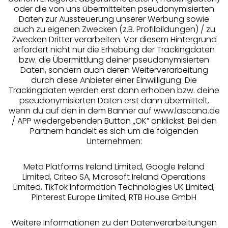
oder die von uns übermittelten pseudonymisierten
Daten zur Aussteuerung unserer Werbung sowie
auch zu eigenen Zwecken (z.B. Profilbildungen) / zu
Zwecken Dritter verarbeiten. Vor diesem Hintergrund
erfordert nicht nur die Erhebung der Trackingdaten
Services
bzw. die Übermittlung deiner pseudonymisierten
Daten, sondern auch deren Weiterverarbeitung
durch diese Anbieter einer Einwilligung. Die
Beratung
Trackingdaten werden erst dann erhoben bzw. deine
pseudonymisierten Daten erst dann übermittelt,
Über uns
wenn du auf den in dem Banner auf www.lascana.de
/ APP wiedergebenden Button „OK” anklickst. Bei den
Partnern handelt es sich um die folgenden
Rechtliches
Unternehmen:
Meta Platforms Ireland Limited, Google Ireland
Limited, Criteo SA, Microsoft Ireland Operations
Limited, TikTok Information Technologies UK Limited,
Pinterest Europe Limited, RTB House GmbH
Alle Preise inkl. MwSt., zzgl.
Versandkosten
** Bonität vorausgesetzt, berechtigt zur Bonitätsprüfung
Weitere Informationen zu den Datenverarbeitungen