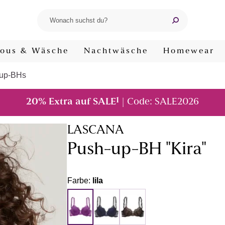
ous & Wäsche
Nachtwäsche
Homewear
up-BHs
1
20% Extra auf SALE
| Code: SALE2026
LASCANA
Push-up-BH "Kira"
Farbe:
lila