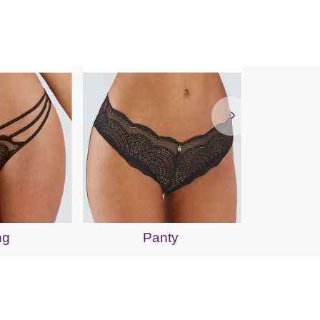
S
ng
Panty