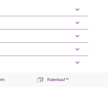
eln
Ratenkauf **