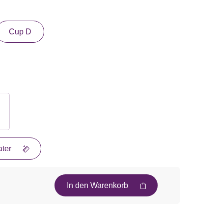
Cup D
ter
In den Warenkorb