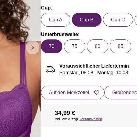
Cup:
Cup A
Cup B
Cup C
Unterbrustweite:
70
75
80
85
Voraussichtlicher Liefertermin
Samstag, 08.08 - Montag, 10.08
Auf den Merkzettel
Größenbera
34,99 €
inkl. MwSt. zzgl.
Versandkosten