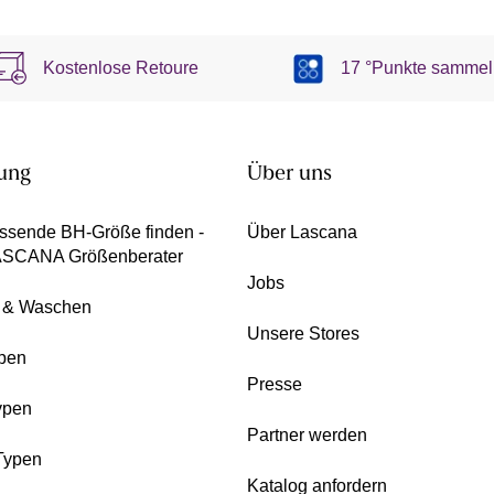
Kostenlose Retoure
17 °Punkte sammel
ung
Über uns
ssende BH-Größe finden -
Über Lascana
ASCANA Größenberater
Jobs
e & Waschen
Unsere Stores
pen
Presse
ypen
Partner werden
Typen
Katalog anfordern