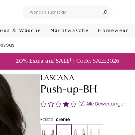
ous & Wäsche
Nachtwäsche
Homewear
essous
1
20% Extra auf SALE
| Code: SALE2026
LASCANA
Push-up-BH
(2)
Alle Bewertungen
Farbe:
creme