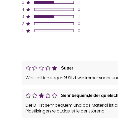
5
1
4
0
3
1
2
0
1
0
Super
Was soll ich sagen?! Sitzt wie immer super un
Sehr bequem,leider quietsch
Der BH ist sehr bequem und das Material ist 
Plastikringen reibt,das ist leider störend.