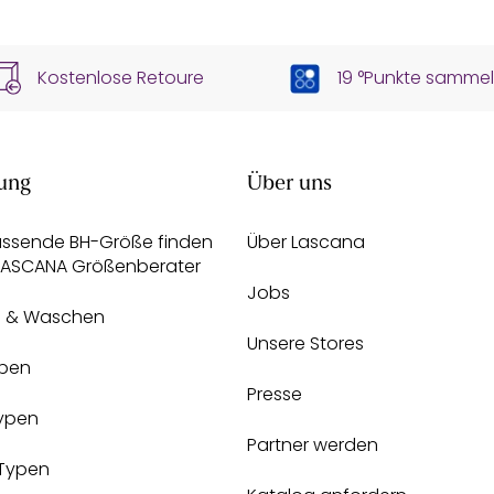
Kostenlose Retoure
19 °Punkte samme
ung
Über uns
assende BH-Größe finden
Über Lascana
 LASCANA Größenberater
Jobs
e & Waschen
Unsere Stores
pen
Presse
Typen
Partner werden
-Typen