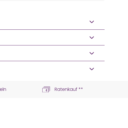
eln
Ratenkauf **