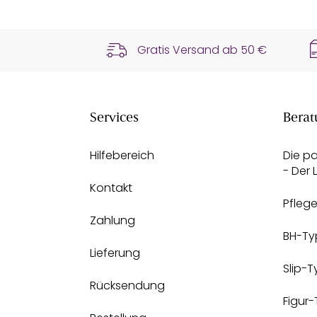
Gratis Versand ab
50 €
Services
Berat
Hilfebereich
Die p
- Der
Kontakt
Pfleg
Zahlung
BH-Ty
Lieferung
Slip-
Rücksendung
Figur