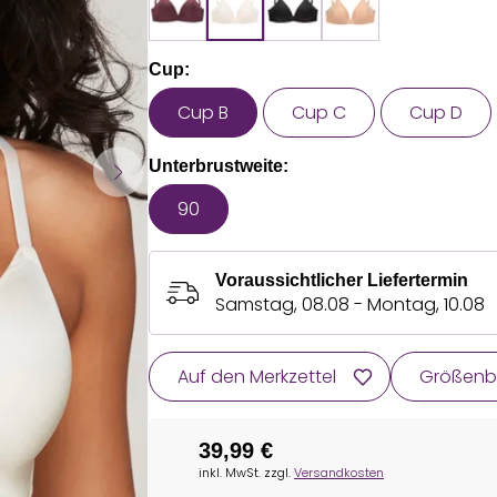
Cup:
Cup B
Cup C
Cup D
Unterbrustweite:
90
Voraussichtlicher Liefertermin
Samstag, 08.08 - Montag, 10.08
Auf den Merkzettel
Größenb
39,99 €
inkl. MwSt. zzgl.
Versandkosten