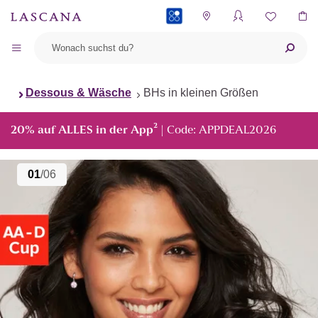
PAYBACK
Dessous & Wäsche
BHs in kleinen Größen
²
20% auf ALLES in der App
| Code: APPDEAL2026
01
/06