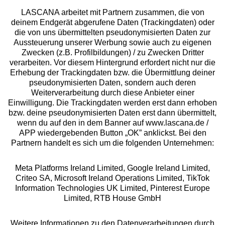
LASCANA arbeitet mit Partnern zusammen, die von
deinem Endgerät abgerufene Daten (Trackingdaten) oder
die von uns übermittelten pseudonymisierten Daten zur
Services
Aussteuerung unserer Werbung sowie auch zu eigenen
Zwecken (z.B. Profilbildungen) / zu Zwecken Dritter
Beratung
verarbeiten. Vor diesem Hintergrund erfordert nicht nur die
Erhebung der Trackingdaten bzw. die Übermittlung deiner
pseudonymisierten Daten, sondern auch deren
Über uns
Weiterverarbeitung durch diese Anbieter einer
Einwilligung. Die Trackingdaten werden erst dann erhoben
bzw. deine pseudonymisierten Daten erst dann übermittelt,
Rechtliches
wenn du auf den in dem Banner auf www.lascana.de /
APP wiedergebenden Button „OK” anklickst. Bei den
Partnern handelt es sich um die folgenden Unternehmen:
Meta Platforms Ireland Limited, Google Ireland Limited,
Criteo SA, Microsoft Ireland Operations Limited, TikTok
Alle Preise inkl. MwSt., zzgl.
Versandkosten
Information Technologies UK Limited, Pinterest Europe
** Bonität vorausgesetzt, berechtigt zur Bonitätsprüfung
Limited, RTB House GmbH
Weitere Informationen zu den Datenverarbeitungen durch