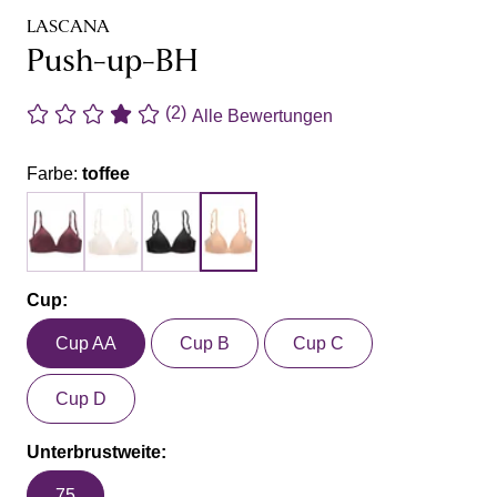
LASCANA
Push-up-BH
(2)
Alle Bewertungen
Farbe:
toffee
Cup:
Cup AA
Cup B
Cup C
Cup D
Unterbrustweite:
75