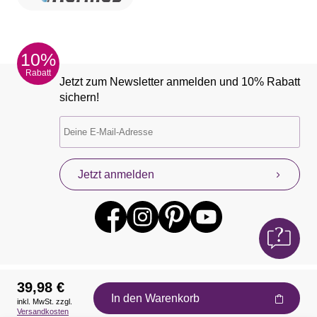
10%
Rabatt
Jetzt zum Newsletter anmelden und 10% Rabatt
sichern!
Jetzt anmelden
39,98 €
In den Warenkorb
inkl. MwSt. zzgl.
Auszeichnungen
Versandkosten