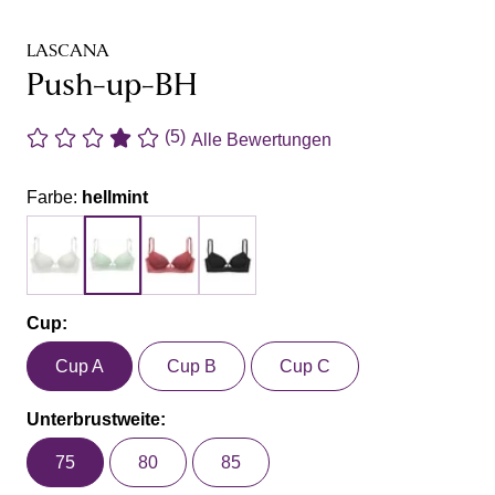
LASCANA
Push-up-BH
(5)
Alle Bewertungen
Farbe:
hellmint
Cup:
Cup A
Cup B
Cup C
Unterbrustweite:
75
80
85