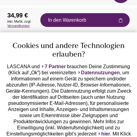
34,99 €
In den Warenkorb
inkl. MwSt. zzgl.
Auszeichnungen
Versandkosten
Cookies und andere Technologien
erlauben?
LASCANA und
7 Partner
brauchen Deine Zustimmung
(Klick auf „Ok”) bei vereinzelten
Datennutzungen
, um
Geprüfte Sicherheit
Informationen auf einem Gerät zu speichern und/oder
abzurufen (IP-Adresse, Nutzer-ID, Browser-Informationen,
Geräte-Kennungen). Die Datennutzung erfolgt zum Zweck
der Identifikation auf Drittseiten (auch unter Nutzung
pseudonymisierter E-Mail-Adressen), für personalisierte
Anzeigen und Inhalte, Anzeigen- und Inhaltsmessungen
Unsere Apps
sowie um Erkenntnisse über Zielgruppen und
Produktentwicklungen zu gewinnen. Mehr Infos zur
Einwilligung (inkl. Widerrufsmöglichkeit) und zu
Einstellungsmöglichkeiten gibt’s jederzeit
hier
. Mit Klick