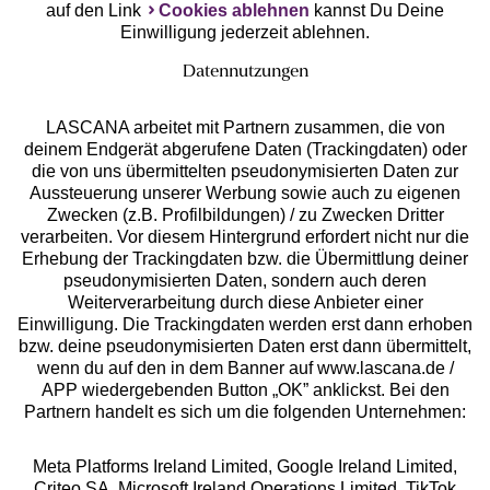
auf den Link
Cookies ablehnen
kannst Du Deine
Einwilligung jederzeit ablehnen.
Datennutzungen
LASCANA arbeitet mit Partnern zusammen, die von
deinem Endgerät abgerufene Daten (Trackingdaten) oder
die von uns übermittelten pseudonymisierten Daten zur
Services
Aussteuerung unserer Werbung sowie auch zu eigenen
Zwecken (z.B. Profilbildungen) / zu Zwecken Dritter
Beratung
verarbeiten. Vor diesem Hintergrund erfordert nicht nur die
Erhebung der Trackingdaten bzw. die Übermittlung deiner
pseudonymisierten Daten, sondern auch deren
Über uns
Weiterverarbeitung durch diese Anbieter einer
Einwilligung. Die Trackingdaten werden erst dann erhoben
bzw. deine pseudonymisierten Daten erst dann übermittelt,
Rechtliches
wenn du auf den in dem Banner auf www.lascana.de /
APP wiedergebenden Button „OK” anklickst. Bei den
Partnern handelt es sich um die folgenden Unternehmen:
Meta Platforms Ireland Limited, Google Ireland Limited,
Criteo SA, Microsoft Ireland Operations Limited, TikTok
Alle Preise inkl. MwSt., zzgl.
Versandkosten