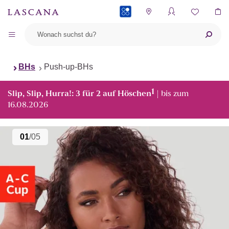
PAYBACK
BHs
Push-up-BHs
1
Slip, Slip, Hurra!: 3 für 2 auf Höschen
| bis zum
16.08.2026
01
/05