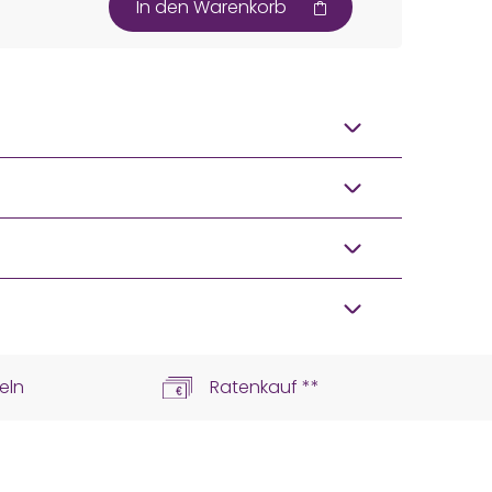
In den Warenkorb
eln
Ratenkauf **