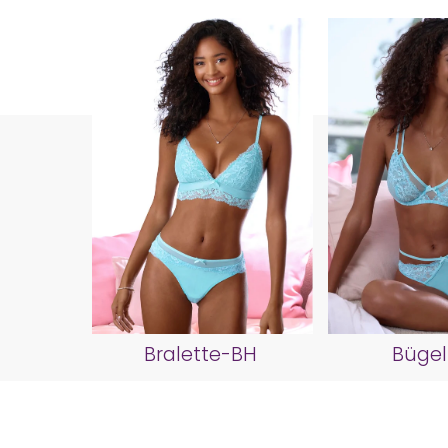
Bralette-BH
Büge