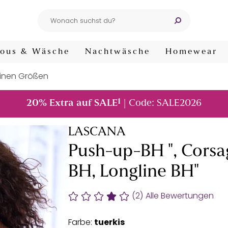
ous & Wäsche
Nachtwäsche
Homewear
leinen Größen
1
20% Extra auf SALE
| Code: SALE2026
LASCANA
Push-up-BH ", Corsa
BH, Longline BH"
(2)
Alle Bewertungen
Farbe:
tuerkis