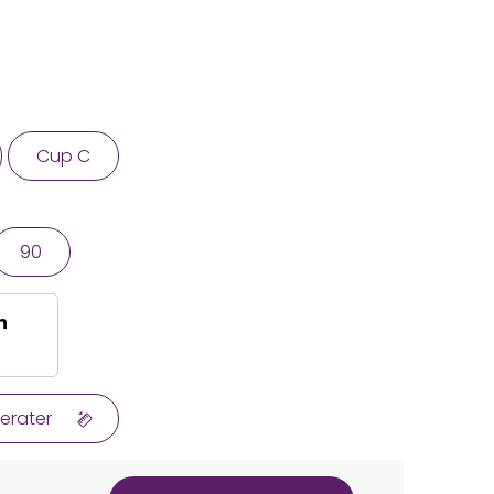
Cup C
90
n
erater