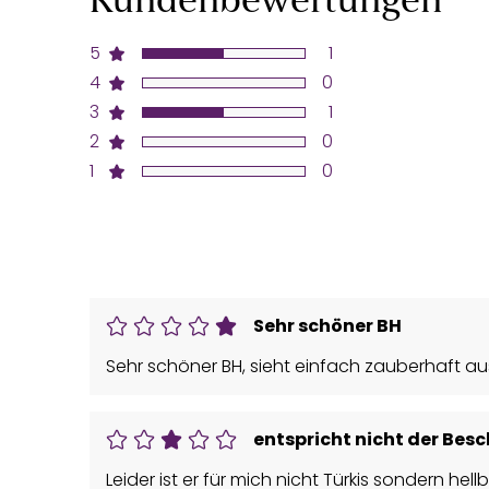
Kundenbewertungen
5
1
4
0
3
1
2
0
1
0
Sehr schöner BH
Sehr schöner BH, sieht einfach zauberhaft au
entspricht nicht der Bes
Leider ist er für mich nicht Türkis sondern hell