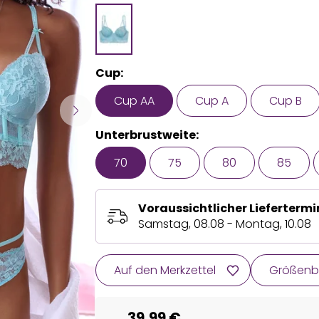
Cup:
Cup AA
Cup A
Cup B
Unterbrustweite:
70
75
80
85
Voraussichtlicher Liefertermi
Samstag, 08.08 - Montag, 10.08
Auf den Merkzettel
Größenb
39,99 €