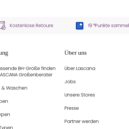
Kostenlose Retoure
19 °Punkte samme
ung
Über uns
assende BH-Größe finden
Über Lascana
 LASCANA Größenberater
Jobs
e & Waschen
Unsere Stores
pen
Presse
Typen
Partner werden
-Typen