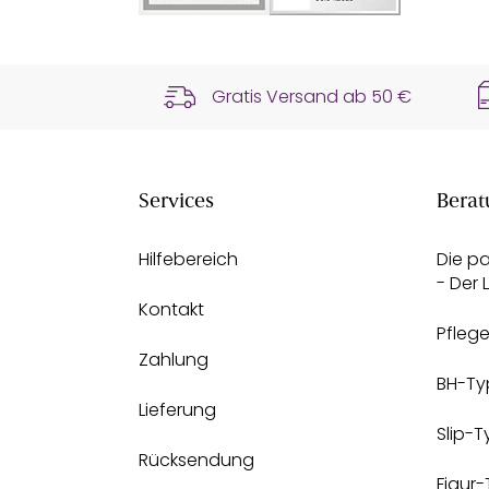
Gratis Versand ab
50 €
Services
Berat
Hilfebereich
Die p
- Der
Kontakt
Pfleg
Zahlung
BH-Ty
Lieferung
Slip-
Rücksendung
Figur