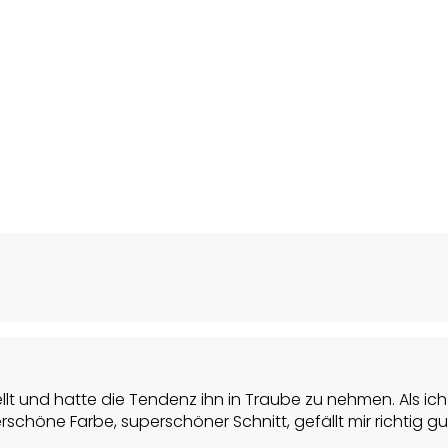
llt und hatte die Tendenz ihn in Traube zu nehmen. Als i
er Schnitt, gefällt mir richtig gut. Ich hoffe, dass Material und Qualität gut