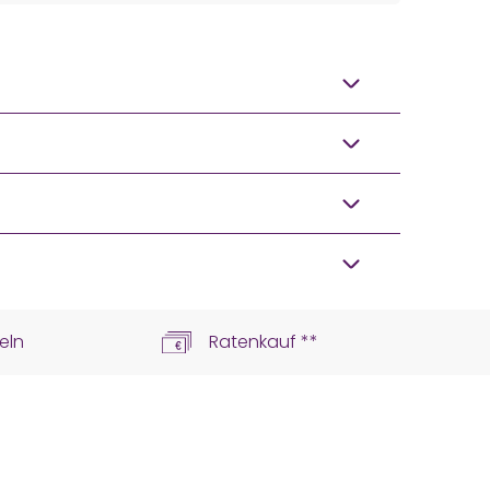
eln
Ratenkauf **