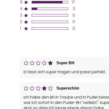
5
17
4
3
3
0
2
0
1
0
Super BH
Er lässt sich super tragen und passt perfekt.
Superschön
ich habe den BH in Traube und in Puder beste
war ich sofort in den Puder-BH "verliebt". Superschöne Farbe, superschön
sind, so dass ich lange etwas davon habe.