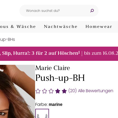
ous & Wäsche
Nachtwäsche
Homewear
-up-BHs
1
, Slip, Hurra!: 3 für 2 auf Höschen
| bis zum 16.08.
Marie Claire
Push-up-BH
(20)
Alle Bewertungen
Farbe:
marine