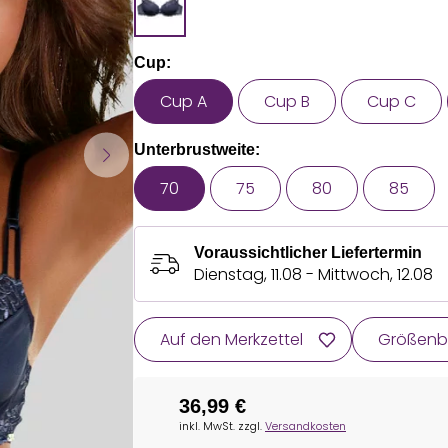
Cup:
Cup A
Cup B
Cup C
Unterbrustweite:
70
75
80
85
Voraussichtlicher Liefertermin
Dienstag, 11.08 - Mittwoch, 12.08
Auf den Merkzettel
Größenb
36,99 €
inkl. MwSt. zzgl.
Versandkosten