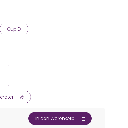
Cup D
erater
In den Warenkorb