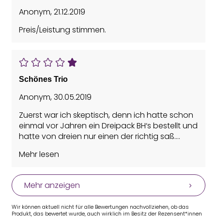
Anonym
,
21.12.2019
Preis/Leistung stimmen.
Schönes Trio
Anonym
,
30.05.2019
Zuerst war ich skeptisch, denn ich hatte schon
einmal vor Jahren ein Dreipack BH‘s bestellt und
hatte von dreien nur einen der richtig saß.
Allerdings ist es hier nicht so, alle drei BH‘s sitzen
Mehr lesen
perfekt und sehen wunderschön aus! Würde
ich immer wieder nehmen!
Mehr anzeigen
Vorteile: Bequem, Schön, Schönes Dekolleté,
Weich
Wir können aktuell nicht für alle Bewertungen nachvollziehen, ob das
Produkt, das bewertet wurde, auch wirklich im Besitz der Rezensent*innen