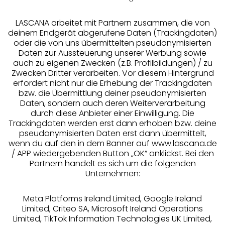
LASCANA arbeitet mit Partnern zusammen, die von
deinem Endgerät abgerufene Daten (Trackingdaten)
oder die von uns übermittelten pseudonymisierten
Daten zur Aussteuerung unserer Werbung sowie
auch zu eigenen Zwecken (z.B. Profilbildungen) / zu
Zwecken Dritter verarbeiten. Vor diesem Hintergrund
erfordert nicht nur die Erhebung der Trackingdaten
Services
bzw. die Übermittlung deiner pseudonymisierten
Daten, sondern auch deren Weiterverarbeitung
durch diese Anbieter einer Einwilligung. Die
Beratung
Trackingdaten werden erst dann erhoben bzw. deine
pseudonymisierten Daten erst dann übermittelt,
Über uns
wenn du auf den in dem Banner auf www.lascana.de
/ APP wiedergebenden Button „OK” anklickst. Bei den
Partnern handelt es sich um die folgenden
Rechtliches
Unternehmen:
Meta Platforms Ireland Limited, Google Ireland
Limited, Criteo SA, Microsoft Ireland Operations
Limited, TikTok Information Technologies UK Limited,