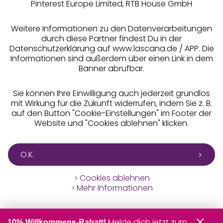
Pinterest Europe Limited, RTB House GmbH
Alle Preise inkl. MwSt., zzgl.
Versandkosten
** Bonität vorausgesetzt, berechtigt zur Bonitätsprüfung
Weitere Informationen zu den Datenverarbeitungen
durch diese Partner findest Du in der
Datenschutzerklärung auf www.lascana.de / APP. Die
Informationen sind außerdem über einen Link in dem
Banner abrufbar.
Sie können Ihre Einwilligung auch jederzeit grundlos
mit Wirkung für die Zukunft widerrufen, indem Sie z. B.
auf den Button "Cookie-Einstellungen" im Footer der
Website und "Cookies ablehnen" klicken.
O.K.
Cookies ablehnen
Mehr Informationen
Melde dich jetzt zum
10% Willkommens-Rabatt!