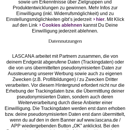
Unsere Apps
sowie um Erkenntnisse über Zielgruppen und
Produktentwicklungen zu gewinnen. Mehr Infos zur
Einwilligung (inkl. Widerrufsmöglichkeit) und zu
Einstellungsmöglichkeiten gibt’s jederzeit
hier
. Mit Klick
auf den Link
Cookies ablehnen
kannst Du Deine
Einwilligung jederzeit ablehnen.
Datennutzungen
LASCANA arbeitet mit Partnern zusammen, die von
deinem Endgerät abgerufene Daten (Trackingdaten) oder
die von uns übermittelten pseudonymisierten Daten zur
Services
Aussteuerung unserer Werbung sowie auch zu eigenen
Zwecken (z.B. Profilbildungen) / zu Zwecken Dritter
Beratung
verarbeiten. Vor diesem Hintergrund erfordert nicht nur die
Erhebung der Trackingdaten bzw. die Übermittlung deiner
pseudonymisierten Daten, sondern auch deren
Über uns
Weiterverarbeitung durch diese Anbieter einer
Einwilligung. Die Trackingdaten werden erst dann erhoben
bzw. deine pseudonymisierten Daten erst dann übermittelt,
Rechtliches
wenn du auf den in dem Banner auf www.lascana.de /
APP wiedergebenden Button „OK” anklickst. Bei den