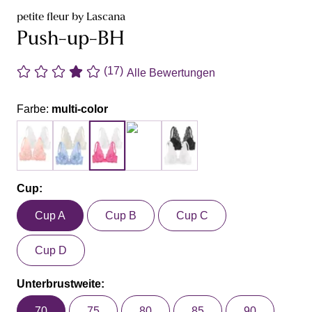
petite fleur by Lascana
Push-up-BH
(17)
Alle Bewertungen
Farbe:
multi-color
Cup:
Cup A
Cup B
Cup C
Cup D
Unterbrustweite:
70
75
80
85
90