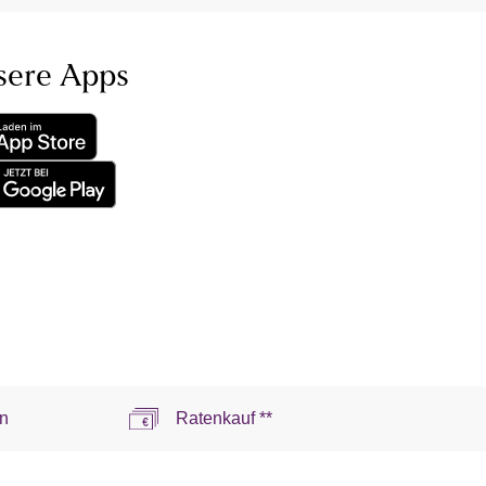
sere Apps
n
Ratenkauf **