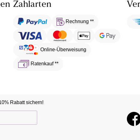
len
Zahlarten
Ver
Rechnung **
Online-Überweisung
Ratenkauf **
10% Rabatt sichern!