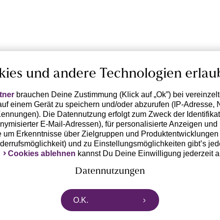
kies und andere Technologien erlau
tner
brauchen Deine Zustimmung (Klick auf „Ok”) bei vereinzel
uf einem Gerät zu speichern und/oder abzurufen (IP-Adresse, 
ennungen). Die Datennutzung erfolgt zum Zweck der Identifikati
ymisierter E-Mail-Adressen), für personalisierte Anzeigen und 
 um Erkenntnisse über Zielgruppen und Produktentwicklungen 
iderrufsmöglichkeit) und zu Einstellungsmöglichkeiten gibt’s jed
k
Cookies ablehnen
kannst Du Deine Einwilligung jederzeit 
Datennutzungen
rtnern zusammen, die von deinem Endgerät abgerufene Daten 
O.K.
n pseudonymisierten Daten zur Aussteuerung unserer Werbung 
dungen) / zu Zwecken Dritter verarbeiten. Vor diesem Hintergrund