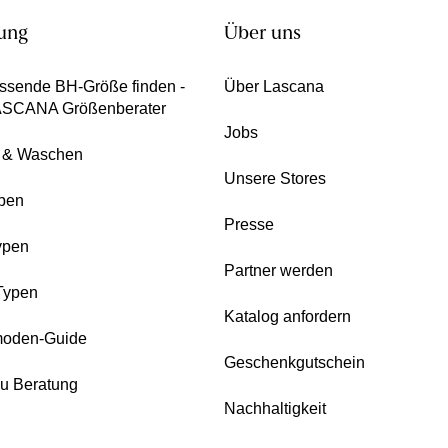
ung
Über uns
ssende BH-Größe finden -
Über Lascana
ASCANA Größenberater
Jobs
e & Waschen
Unsere Stores
pen
Presse
ypen
Partner werden
Typen
Katalog anfordern
oden-Guide
Geschenkgutschein
zu Beratung
Nachhaltigkeit