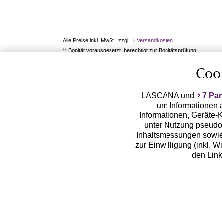
Alle Preise inkl. MwSt., zzgl.
Versandkosten
** Bonität vorausgesetzt, berechtigt zur Bonitätsprüfung
Coo
LASCANA und
7 Par
um Informationen a
Informationen, Geräte-K
unter Nutzung pseudon
Inhaltsmessungen sowie
zur Einwilligung (inkl. W
den Lin
LASCANA arbeitet mit Pa
von uns übermittelte
Zwecken (z.B. Profilbil