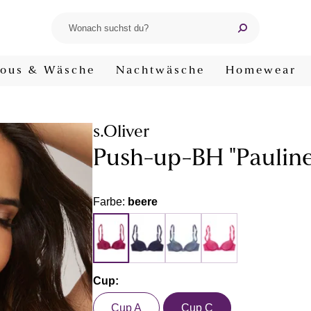
ous & Wäsche
Nachtwäsche
Homewear
s.Oliver
Push-up-BH "Pauline
Farbe:
beere
Cup:
Cup A
Cup C