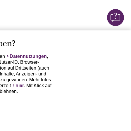
ben?
ten
Datennutzungen
,
Nutzer-ID, Browser-
on auf Drittseiten (auch
Inhalte, Anzeigen- und
zu gewinnen. Mehr Infos
erzeit
hier
. Mit Klick auf
ablehnen.
(Trackingdaten) oder die
sowie auch zu eigenen
 erfordert nicht nur die