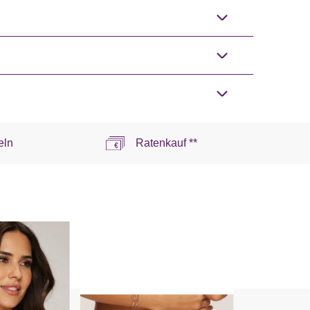
eln
Ratenkauf **