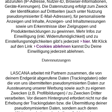
abzurufen (IP-Adresse, Nutzer-ID, Browser-Informationen,
Geräte-Kennungen). Die Datennutzung erfolgt zum Zweck
der Identifikation auf Drittseiten (auch unter Nutzung
pseudonymisierter E-Mail-Adressen), für personalisierte
Anzeigen und Inhalte, Anzeigen- und Inhaltsmessungen
Unsere Apps
sowie um Erkenntnisse über Zielgruppen und
Produktentwicklungen zu gewinnen. Mehr Infos zur
Einwilligung (inkl. Widerrufsmöglichkeit) und zu
Einstellungsmöglichkeiten gibt’s jederzeit
hier
. Mit Klick
auf den Link
Cookies ablehnen
kannst Du Deine
Einwilligung jederzeit ablehnen.
Datennutzungen
LASCANA arbeitet mit Partnern zusammen, die von
deinem Endgerät abgerufene Daten (Trackingdaten) oder
die von uns übermittelten pseudonymisierten Daten zur
Services
Aussteuerung unserer Werbung sowie auch zu eigenen
Zwecken (z.B. Profilbildungen) / zu Zwecken Dritter
Beratung
verarbeiten. Vor diesem Hintergrund erfordert nicht nur die
Erhebung der Trackingdaten bzw. die Übermittlung deiner
pseudonymisierten Daten, sondern auch deren
Über uns