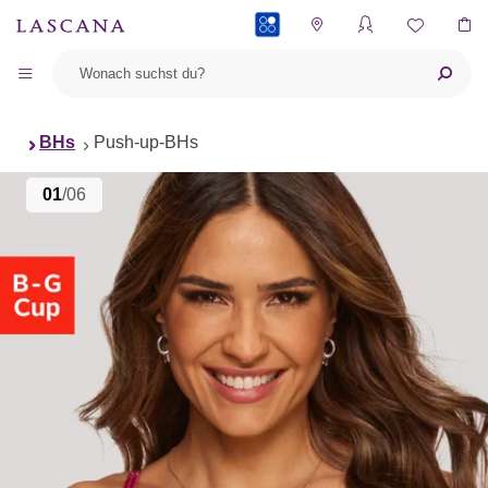
PAYBACK
BHs
Push-up-BHs
01
/06