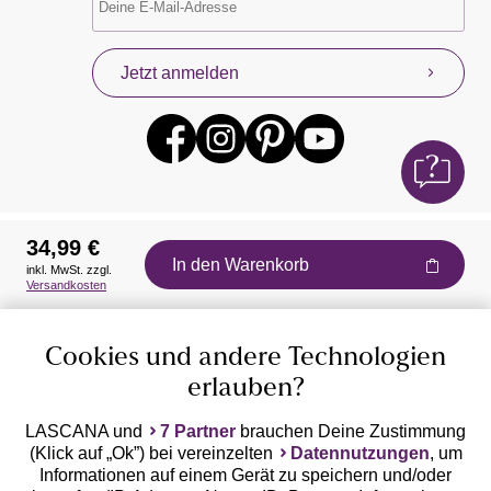
Jetzt anmelden
34,99 €
In den Warenkorb
inkl. MwSt. zzgl.
Auszeichnungen
Versandkosten
Cookies und andere Technologien
erlauben?
LASCANA und
7 Partner
brauchen Deine Zustimmung
(Klick auf „Ok”) bei vereinzelten
Datennutzungen
, um
Geprüfte Sicherheit
Informationen auf einem Gerät zu speichern und/oder