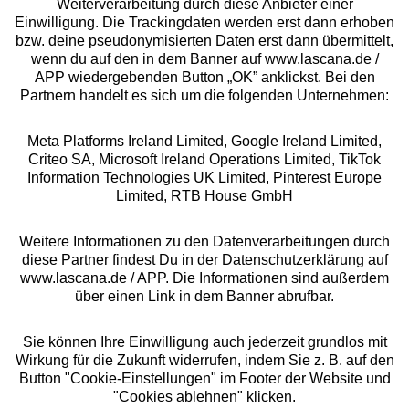
Weiterverarbeitung durch diese Anbieter einer
Einwilligung. Die Trackingdaten werden erst dann erhoben
bzw. deine pseudonymisierten Daten erst dann übermittelt,
Rechtliches
wenn du auf den in dem Banner auf www.lascana.de /
APP wiedergebenden Button „OK” anklickst. Bei den
Partnern handelt es sich um die folgenden Unternehmen:
Meta Platforms Ireland Limited, Google Ireland Limited,
Criteo SA, Microsoft Ireland Operations Limited, TikTok
Alle Preise inkl. MwSt., zzgl.
Versandkosten
Information Technologies UK Limited, Pinterest Europe
** Bonität vorausgesetzt, berechtigt zur Bonitätsprüfung
Limited, RTB House GmbH
Weitere Informationen zu den Datenverarbeitungen durch
diese Partner findest Du in der Datenschutzerklärung auf
www.lascana.de / APP. Die Informationen sind außerdem
über einen Link in dem Banner abrufbar.
Sie können Ihre Einwilligung auch jederzeit grundlos mit
Wirkung für die Zukunft widerrufen, indem Sie z. B. auf den
Button "Cookie-Einstellungen" im Footer der Website und
"Cookies ablehnen" klicken.