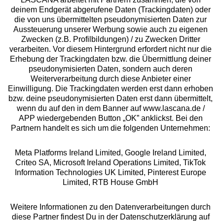
deinem Endgerät abgerufene Daten (Trackingdaten) oder
die von uns übermittelten pseudonymisierten Daten zur
Services
Aussteuerung unserer Werbung sowie auch zu eigenen
Zwecken (z.B. Profilbildungen) / zu Zwecken Dritter
Beratung
verarbeiten. Vor diesem Hintergrund erfordert nicht nur die
Erhebung der Trackingdaten bzw. die Übermittlung deiner
pseudonymisierten Daten, sondern auch deren
Über uns
Weiterverarbeitung durch diese Anbieter einer
Einwilligung. Die Trackingdaten werden erst dann erhoben
bzw. deine pseudonymisierten Daten erst dann übermittelt,
Rechtliches
wenn du auf den in dem Banner auf www.lascana.de /
APP wiedergebenden Button „OK” anklickst. Bei den
Partnern handelt es sich um die folgenden Unternehmen:
Meta Platforms Ireland Limited, Google Ireland Limited,
Criteo SA, Microsoft Ireland Operations Limited, TikTok
Alle Preise inkl. MwSt., zzgl.
Versandkosten
Information Technologies UK Limited, Pinterest Europe
** Bonität vorausgesetzt, berechtigt zur Bonitätsprüfung
Limited, RTB House GmbH
Weitere Informationen zu den Datenverarbeitungen durch
diese Partner findest Du in der Datenschutzerklärung auf