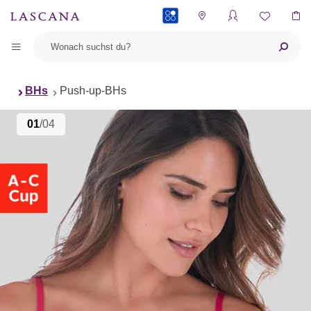
PAYBACK
BHs
Push-up-BHs
01
/04