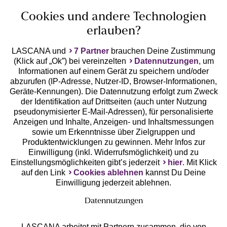
Cookies und andere Technologien
erlauben?
LASCANA und
7 Partner
brauchen Deine Zustimmung
(Klick auf „Ok”) bei vereinzelten
Datennutzungen
, um
Geprüfte Sicherheit
Informationen auf einem Gerät zu speichern und/oder
abzurufen (IP-Adresse, Nutzer-ID, Browser-Informationen,
Geräte-Kennungen). Die Datennutzung erfolgt zum Zweck
der Identifikation auf Drittseiten (auch unter Nutzung
pseudonymisierter E-Mail-Adressen), für personalisierte
Anzeigen und Inhalte, Anzeigen- und Inhaltsmessungen
Unsere Apps
sowie um Erkenntnisse über Zielgruppen und
Produktentwicklungen zu gewinnen. Mehr Infos zur
Einwilligung (inkl. Widerrufsmöglichkeit) und zu
Einstellungsmöglichkeiten gibt’s jederzeit
hier
. Mit Klick
auf den Link
Cookies ablehnen
kannst Du Deine
Einwilligung jederzeit ablehnen.
Datennutzungen
LASCANA arbeitet mit Partnern zusammen, die von