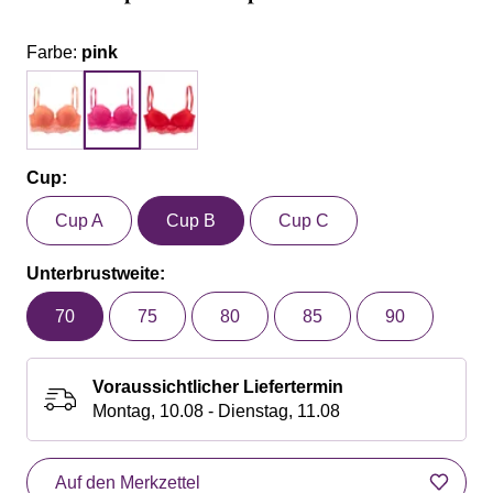
Farbe:
pink
Cup:
Cup A
Cup B
Cup C
Unterbrustweite:
70
75
80
85
90
Voraussichtlicher Liefertermin
Montag, 10.08 - Dienstag, 11.08
Auf den Merkzettel