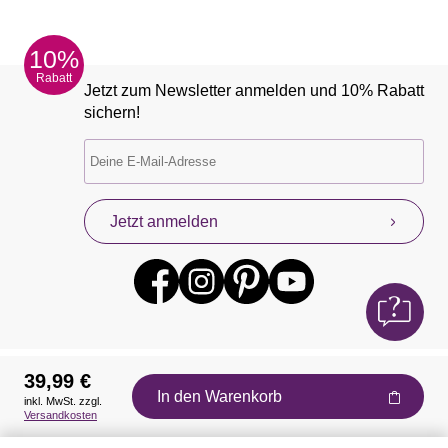
10%
Rabatt
Jetzt zum Newsletter anmelden und 10% Rabatt
sichern!
Jetzt anmelden
39,99 €
In den Warenkorb
inkl. MwSt. zzgl.
Auszeichnungen
Versandkosten