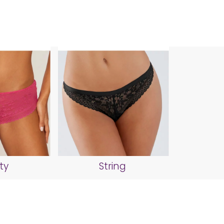
ty
String