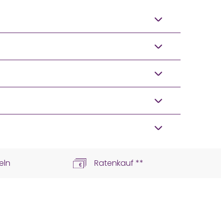
eln
Ratenkauf **