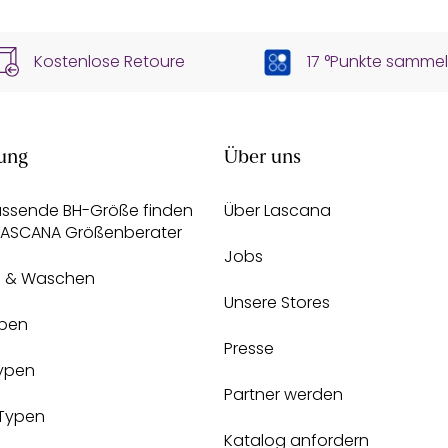
Kostenlose Retoure
17 °Punkte samme
ung
Über uns
assende BH-Größe finden
Über Lascana
 LASCANA Größenberater
Jobs
e & Waschen
Unsere Stores
pen
Presse
Typen
Partner werden
-Typen
Katalog anfordern