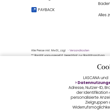
Bade
PAYBACK
Alles 
Alle Preise inkl. MwSt., zzgl.
Versandkosten
** Bonität vorausgesetzt, berechtigt zur Bonitätsprüfung
Coo
LASCANA und
Datennutzung
Adresse, Nutzer-ID, 
der Identifikatio
personalisierte Anz
Zielgruppen u
Widerrufsmöglichkei