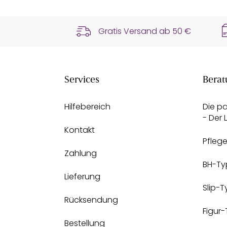
Gratis Versand ab
50 €
Services
Berat
Hilfebereich
Die p
- Der
Kontakt
Pfleg
Zahlung
BH-Ty
Lieferung
Slip-
Rücksendung
Figur
Bestellung