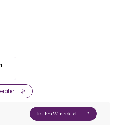
n
erater
In den Warenkorb