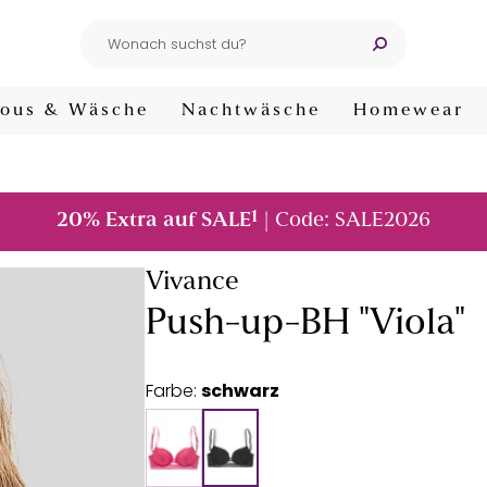
ous & Wäsche
Nachtwäsche
Homewear
1
20% Extra auf SALE
| Code: SALE2026
Vivance
Push-up-BH "Viola"
Farbe:
schwarz