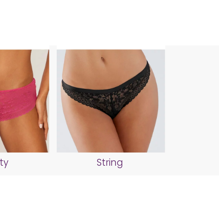
ty
String