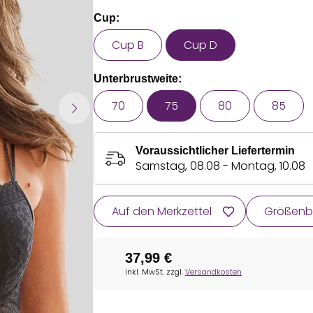
Cup:
Cup B
Cup D
Unterbrustweite:
70
75
80
85
Voraussichtlicher Liefertermin
Samstag, 08.08 - Montag, 10.08
Auf den Merkzettel
Größenb
37,99 €
inkl. MwSt. zzgl.
Versandkosten