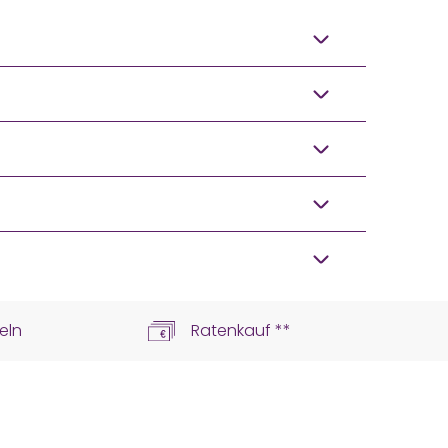
eln
Ratenkauf **