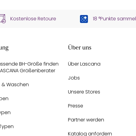
Kostenlose Retoure
18 °Punkte samme
ung
Über uns
assende BH-Größe finden
Über Lascana
 LASCANA Größenberater
Jobs
e & Waschen
Unsere Stores
pen
Presse
Typen
Partner werden
-Typen
Katalog anfordern