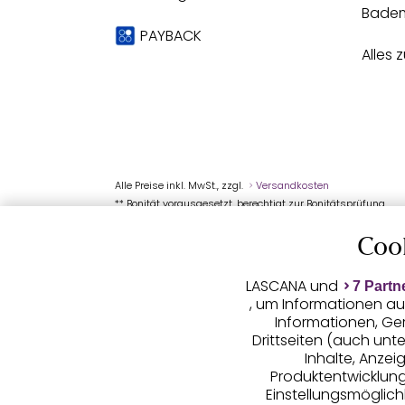
Bade
PAYBACK
Alles 
Alle Preise inkl. MwSt., zzgl.
Versandkosten
** Bonität vorausgesetzt, berechtigt zur Bonitätsprüfung
Coo
LASCANA und
7 Partn
, um Informationen au
Informationen, Ge
Drittseiten (auch unt
Inhalte, Anze
Produktentwicklunge
Einstellungsmöglichk