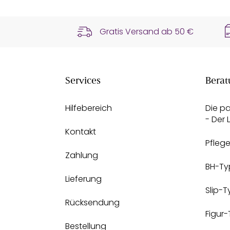
Gratis Versand ab
50 €
Services
Berat
Hilfebereich
Die p
- Der
Kontakt
Pfleg
Zahlung
BH-Ty
Lieferung
Slip-
Rücksendung
Figur
Bestellung