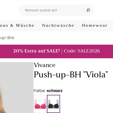
ous & Wäsche
Nachtwäsche
Homewear
-up-BHs
1
20% Extra auf SALE
| Code: SALE2026
Vivance
Push-up-BH "Viola"
Farbe:
schwarz