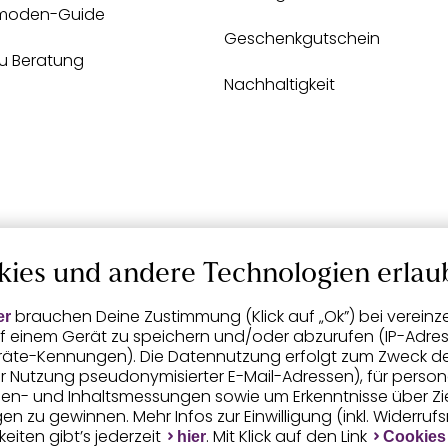
moden-Guide
Geschenkgutschein
zu Beratung
Nachhaltigkeit
kies und andere Technologien erlau
brauchen Deine Zustimmung (Klick auf „Ok”) bei vereinz
er
f einem Gerät zu speichern und/oder abzurufen (IP-Adress
räte-Kennungen). Die Datennutzung erfolgt zum Zweck der 
er Nutzung pseudonymisierter E-Mail-Adressen), für person
igen- und Inhaltsmessungen sowie um Erkenntnisse über Z
n zu gewinnen. Mehr Infos zur Einwilligung (inkl. Widerruf
eiten gibt’s jederzeit
. Mit Klick auf den Link
hier
Cookies