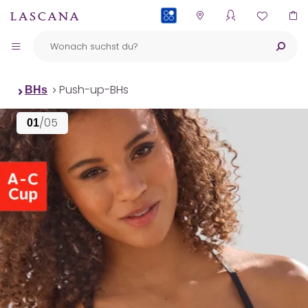
PAYBACK
Push-up-BHs
BHs
/05
01