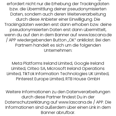
erfordert nicht nur die Erhebung der Trackingdaten
Services
bzw. die Übermittlung deiner pseudonymisierten
Daten, sondern auch deren Weiterverarbeitung
durch diese Anbieter einer Einwilligung. Die
Beratung
Trackingdaten werden erst dann erhoben bzw. deine
pseudonymisierten Daten erst dann übermittelt,
Über uns
wenn du auf den in dem Banner auf www.lascana.de
/ APP wiedergebenden Button „OK” anklickst. Bei den
Partnern handelt es sich um die folgenden
Rechtliches
Unternehmen:
Meta Platforms Ireland Limited, Google Ireland
Limited, Criteo SA, Microsoft Ireland Operations
Limited, TikTok Information Technologies UK Limited,
Pinterest Europe Limited, RTB House GmbH
Alle Preise inkl. MwSt., zzgl.
Versandkosten
** Bonität vorausgesetzt, berechtigt zur Bonitätsprüfung
Weitere Informationen zu den Datenverarbeitungen
durch diese Partner findest Du in der
Datenschutzerklärung auf www.lascana.de / APP. Die
Informationen sind außerdem über einen Link in dem
Banner abrufbar.