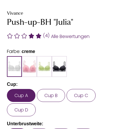
Vivance
Push-up-BH "Julia"
(4)
Alle Bewertungen
Farbe:
creme
Cup:
Cup A
Cup B
Cup C
Cup D
Unterbrustweite: