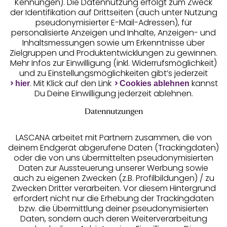
Kennungen). Die Datennutzung erfolgt zum Zweck
der Identifikation auf Drittseiten (auch unter Nutzung
pseudonymisierter E-Mail-Adressen), für
Geprüfte Sicherheit
personalisierte Anzeigen und Inhalte, Anzeigen- und
Inhaltsmessungen sowie um Erkenntnisse über
Zielgruppen und Produktentwicklungen zu gewinnen.
Mehr Infos zur Einwilligung (inkl. Widerrufsmöglichkeit)
und zu Einstellungsmöglichkeiten gibt’s jederzeit
Unsere Apps
. Mit Klick auf den Link
kannst
hier
Cookies ablehnen
Du Deine Einwilligung jederzeit ablehnen.
Datennutzungen
LASCANA arbeitet mit Partnern zusammen, die von
deinem Endgerät abgerufene Daten (Trackingdaten)
oder die von uns übermittelten pseudonymisierten
Daten zur Aussteuerung unserer Werbung sowie
auch zu eigenen Zwecken (z.B. Profilbildungen) / zu
Zwecken Dritter verarbeiten. Vor diesem Hintergrund
erfordert nicht nur die Erhebung der Trackingdaten
Services
bzw. die Übermittlung deiner pseudonymisierten
Daten, sondern auch deren Weiterverarbeitung