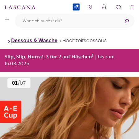
PAYBACK
Hochzeitsdessous
Dessous & Wäsche
1
Slip, Slip, Hurra!: 3 für 2 auf Höschen
| bis zum
16.08.2026
/07
01