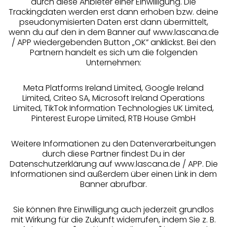
durch diese Anbieter einer Einwilligung. Die
Beratung
Trackingdaten werden erst dann erhoben bzw. deine
pseudonymisierten Daten erst dann übermittelt,
Über uns
wenn du auf den in dem Banner auf www.lascana.de
/ APP wiedergebenden Button „OK” anklickst. Bei den
Partnern handelt es sich um die folgenden
Rechtliches
Unternehmen:
Meta Platforms Ireland Limited, Google Ireland
Limited, Criteo SA, Microsoft Ireland Operations
Limited, TikTok Information Technologies UK Limited,
Pinterest Europe Limited, RTB House GmbH
Alle Preise inkl. MwSt., zzgl.
Versandkosten
** Bonität vorausgesetzt, berechtigt zur Bonitätsprüfung
Weitere Informationen zu den Datenverarbeitungen
durch diese Partner findest Du in der
Datenschutzerklärung auf www.lascana.de / APP. Die
Informationen sind außerdem über einen Link in dem
Banner abrufbar.
Sie können Ihre Einwilligung auch jederzeit grundlos
mit Wirkung für die Zukunft widerrufen, indem Sie z. B.