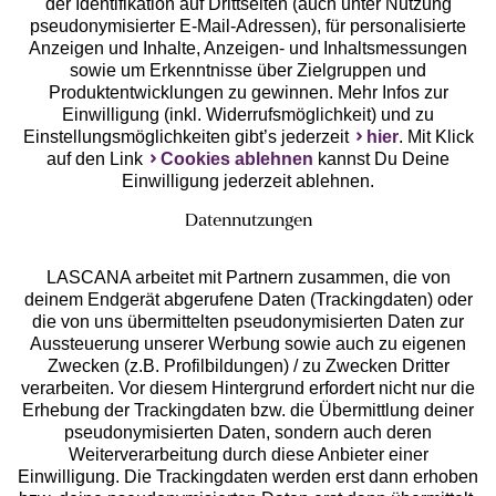
der Identifikation auf Drittseiten (auch unter Nutzung
pseudonymisierter E-Mail-Adressen), für personalisierte
Anzeigen und Inhalte, Anzeigen- und Inhaltsmessungen
Unsere Apps
sowie um Erkenntnisse über Zielgruppen und
Produktentwicklungen zu gewinnen. Mehr Infos zur
Einwilligung (inkl. Widerrufsmöglichkeit) und zu
Einstellungsmöglichkeiten gibt’s jederzeit
hier
. Mit Klick
auf den Link
Cookies ablehnen
kannst Du Deine
Einwilligung jederzeit ablehnen.
Datennutzungen
LASCANA arbeitet mit Partnern zusammen, die von
deinem Endgerät abgerufene Daten (Trackingdaten) oder
die von uns übermittelten pseudonymisierten Daten zur
Services
Aussteuerung unserer Werbung sowie auch zu eigenen
Zwecken (z.B. Profilbildungen) / zu Zwecken Dritter
Beratung
verarbeiten. Vor diesem Hintergrund erfordert nicht nur die
Erhebung der Trackingdaten bzw. die Übermittlung deiner
pseudonymisierten Daten, sondern auch deren
Über uns
Weiterverarbeitung durch diese Anbieter einer
Einwilligung. Die Trackingdaten werden erst dann erhoben