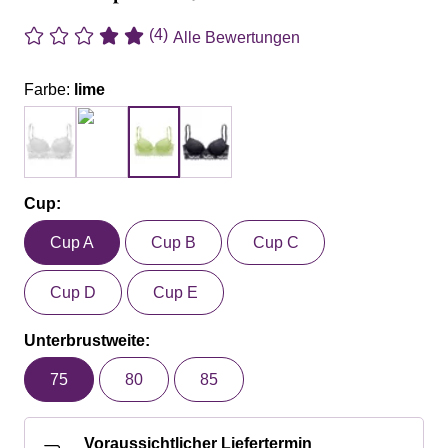
(4)
Alle Bewertungen
Farbe:
lime
Cup:
Cup A
Cup B
Cup C
Cup D
Cup E
Unterbrustweite:
75
80
85
Voraussichtlicher Liefertermin