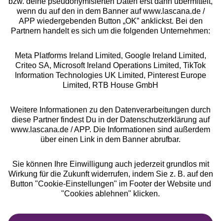
bzw. deine pseudonymisierten Daten erst dann übermittelt,
Rechtliches
wenn du auf den in dem Banner auf www.lascana.de /
APP wiedergebenden Button „OK” anklickst. Bei den
Partnern handelt es sich um die folgenden Unternehmen:
Meta Platforms Ireland Limited, Google Ireland Limited,
Criteo SA, Microsoft Ireland Operations Limited, TikTok
Alle Preise inkl. MwSt., zzgl.
Versandkosten
Information Technologies UK Limited, Pinterest Europe
** Bonität vorausgesetzt, berechtigt zur Bonitätsprüfung
Limited, RTB House GmbH
Weitere Informationen zu den Datenverarbeitungen durch
diese Partner findest Du in der Datenschutzerklärung auf
www.lascana.de / APP. Die Informationen sind außerdem
über einen Link in dem Banner abrufbar.
Sie können Ihre Einwilligung auch jederzeit grundlos mit
Wirkung für die Zukunft widerrufen, indem Sie z. B. auf den
Button "Cookie-Einstellungen" im Footer der Website und
"Cookies ablehnen" klicken.