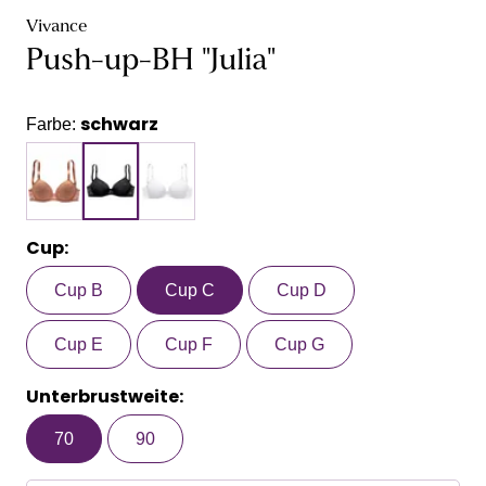
Vivance
Push-up-BH "Julia"
schwarz
Farbe:
Cup:
Cup B
Cup C
Cup D
Cup E
Cup F
Cup G
Unterbrustweite:
70
90