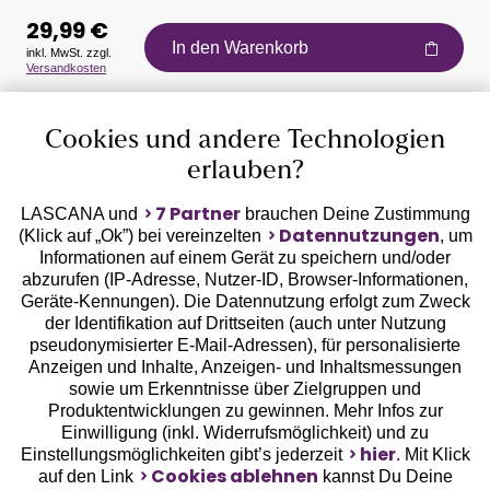
29,99 €
In den Warenkorb
inkl. MwSt. zzgl.
Versandkosten
Auszeichnungen
Cookies und andere Technologien
erlauben?
7 Partner
LASCANA und
brauchen Deine Zustimmung
Datennutzungen
(Klick auf „Ok”) bei vereinzelten
, um
Informationen auf einem Gerät zu speichern und/oder
Geprüfte Sicherheit
abzurufen (IP-Adresse, Nutzer-ID, Browser-Informationen,
Geräte-Kennungen). Die Datennutzung erfolgt zum Zweck
der Identifikation auf Drittseiten (auch unter Nutzung
pseudonymisierter E-Mail-Adressen), für personalisierte
Anzeigen und Inhalte, Anzeigen- und Inhaltsmessungen
sowie um Erkenntnisse über Zielgruppen und
Unsere Apps
Produktentwicklungen zu gewinnen. Mehr Infos zur
Einwilligung (inkl. Widerrufsmöglichkeit) und zu
hier
Einstellungsmöglichkeiten gibt’s jederzeit
. Mit Klick
Cookies ablehnen
auf den Link
kannst Du Deine