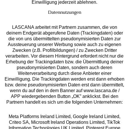
Einwilligung jederzeit ablehnen.
Datennutzungen
LASCANA arbeitet mit Partnern zusammen, die von
deinem Endgerät abgerufene Daten (Trackingdaten) oder
die von uns übermittelten pseudonymisierten Daten zur
Aussteuerung unserer Werbung sowie auch zu eigenen
Services
Zwecken (z.B. Profilbildungen) / zu Zwecken Dritter
verarbeiten. Vor diesem Hintergrund erfordert nicht nur die
Beratung
Erhebung der Trackingdaten bzw. die Übermittlung deiner
pseudonymisierten Daten, sondern auch deren
Weiterverarbeitung durch diese Anbieter einer
Über uns
Einwilligung. Die Trackingdaten werden erst dann erhoben
bzw. deine pseudonymisierten Daten erst dann übermittelt,
wenn du auf den in dem Banner auf www.lascana.de /
Rechtliches
APP wiedergebenden Button „OK” anklickst. Bei den
Partnern handelt es sich um die folgenden Unternehmen:
Meta Platforms Ireland Limited, Google Ireland Limited,
Criteo SA, Microsoft Ireland Operations Limited, TikTok
Information Technologies UK Limited, Pinterest Europe
Alle Preise inkl. MwSt., zzgl.
Versandkosten