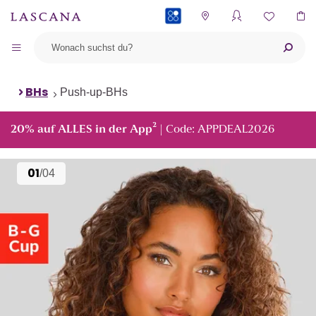
PAYBACK
BHs
Push-up-BHs
²
20% auf ALLES in der App
| Code: APPDEAL2026
01
/04