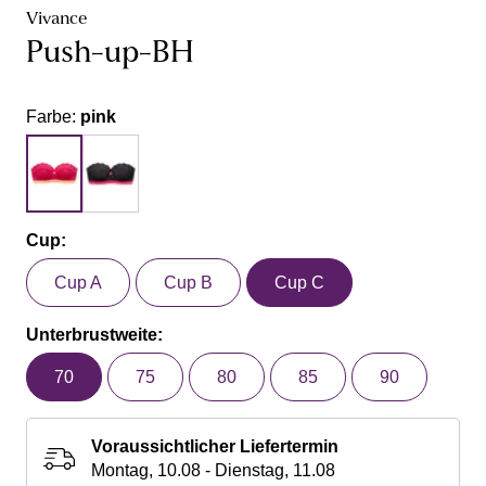
Vivance
Push-up-BH
Farbe:
pink
Cup:
Cup A
Cup B
Cup C
Unterbrustweite:
70
75
80
85
90
Voraussichtlicher Liefertermin
Montag, 10.08 - Dienstag, 11.08