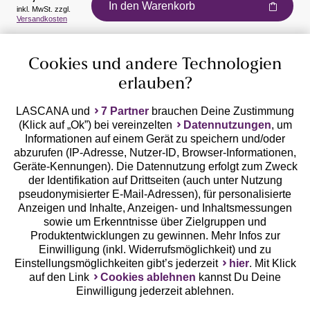
In den Warenkorb
inkl. MwSt. zzgl.
Auszeichnungen
Versandkosten
Cookies und andere Technologien
erlauben?
LASCANA und
7 Partner
brauchen Deine Zustimmung
(Klick auf „Ok”) bei vereinzelten
Datennutzungen
, um
Geprüfte Sicherheit
Informationen auf einem Gerät zu speichern und/oder
abzurufen (IP-Adresse, Nutzer-ID, Browser-Informationen,
Geräte-Kennungen). Die Datennutzung erfolgt zum Zweck
der Identifikation auf Drittseiten (auch unter Nutzung
pseudonymisierter E-Mail-Adressen), für personalisierte
Anzeigen und Inhalte, Anzeigen- und Inhaltsmessungen
Unsere Apps
sowie um Erkenntnisse über Zielgruppen und
Produktentwicklungen zu gewinnen. Mehr Infos zur
Einwilligung (inkl. Widerrufsmöglichkeit) und zu
Einstellungsmöglichkeiten gibt’s jederzeit
hier
. Mit Klick
auf den Link
Cookies ablehnen
kannst Du Deine
Einwilligung jederzeit ablehnen.