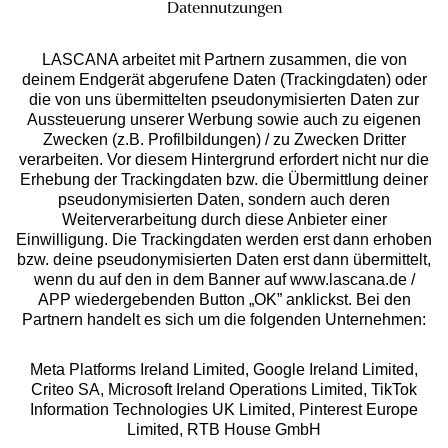
Datennutzungen
LASCANA arbeitet mit Partnern zusammen, die von
deinem Endgerät abgerufene Daten (Trackingdaten) oder
die von uns übermittelten pseudonymisierten Daten zur
Services
Aussteuerung unserer Werbung sowie auch zu eigenen
Zwecken (z.B. Profilbildungen) / zu Zwecken Dritter
Beratung
verarbeiten. Vor diesem Hintergrund erfordert nicht nur die
Erhebung der Trackingdaten bzw. die Übermittlung deiner
pseudonymisierten Daten, sondern auch deren
Über uns
Weiterverarbeitung durch diese Anbieter einer
Einwilligung. Die Trackingdaten werden erst dann erhoben
bzw. deine pseudonymisierten Daten erst dann übermittelt,
Rechtliches
wenn du auf den in dem Banner auf www.lascana.de /
APP wiedergebenden Button „OK” anklickst. Bei den
Partnern handelt es sich um die folgenden Unternehmen:
Meta Platforms Ireland Limited, Google Ireland Limited,
Criteo SA, Microsoft Ireland Operations Limited, TikTok
Alle Preise inkl. MwSt., zzgl.
Versandkosten
Information Technologies UK Limited, Pinterest Europe
** Bonität vorausgesetzt, berechtigt zur Bonitätsprüfung
Limited, RTB House GmbH