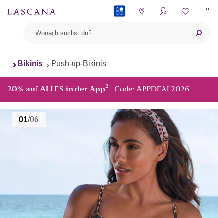
PAYBACK
Bikinis
Push-up-Bikinis
²
20% auf ALLES in der App
| Code: APPDEAL2026
01
/06