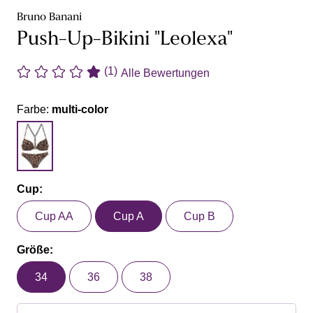
Bruno Banani
Push-Up-Bikini "Leolexa"
(1)
Alle Bewertungen
Farbe:
multi-color
Cup:
Cup AA
Cup A
Cup B
Größe:
34
36
38