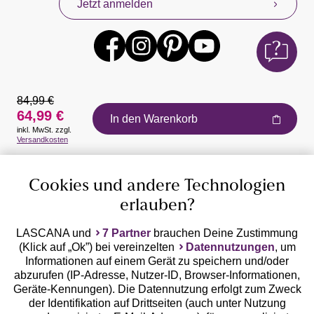
Jetzt anmelden
84,99 €
64,99 €
In den Warenkorb
inkl. MwSt. zzgl.
Auszeichnungen
Versandkosten
Cookies und andere Technologien
erlauben?
LASCANA und
7 Partner
brauchen Deine Zustimmung
(Klick auf „Ok”) bei vereinzelten
Datennutzungen
, um
Geprüfte Sicherheit
Informationen auf einem Gerät zu speichern und/oder
abzurufen (IP-Adresse, Nutzer-ID, Browser-Informationen,
Geräte-Kennungen). Die Datennutzung erfolgt zum Zweck
der Identifikation auf Drittseiten (auch unter Nutzung