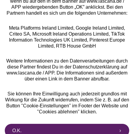
wenn du auf den in dem Banner auf www.lascana.de /
APP wiedergebenden Button „OK” anklickst. Bei den
Partnern handelt es sich um die folgenden Unternehmen:
Meta Platforms Ireland Limited, Google Ireland Limited,
Criteo SA, Microsoft Ireland Operations Limited, TikTok
Alle Preise inkl. MwSt., zzgl.
Versandkosten
Information Technologies UK Limited, Pinterest Europe
** Bonität vorausgesetzt, berechtigt zur Bonitätsprüfung
Limited, RTB House GmbH
Weitere Informationen zu den Datenverarbeitungen durch
diese Partner findest Du in der Datenschutzerklärung auf
www.lascana.de / APP. Die Informationen sind außerdem
über einen Link in dem Banner abrufbar.
Sie können Ihre Einwilligung auch jederzeit grundlos mit
Wirkung für die Zukunft widerrufen, indem Sie z. B. auf den
Button "Cookie-Einstellungen" im Footer der Website und
"Cookies ablehnen" klicken.
O.K.