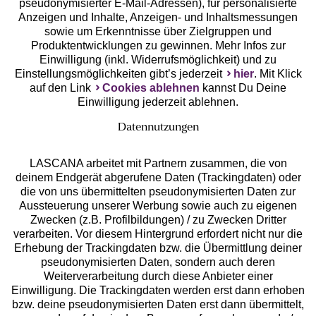
pseudonymisierter E-Mail-Adressen), für personalisierte
Anzeigen und Inhalte, Anzeigen- und Inhaltsmessungen
Unsere Apps
sowie um Erkenntnisse über Zielgruppen und
Produktentwicklungen zu gewinnen. Mehr Infos zur
Einwilligung (inkl. Widerrufsmöglichkeit) und zu
Einstellungsmöglichkeiten gibt’s jederzeit
hier
. Mit Klick
auf den Link
Cookies ablehnen
kannst Du Deine
Einwilligung jederzeit ablehnen.
Datennutzungen
LASCANA arbeitet mit Partnern zusammen, die von
deinem Endgerät abgerufene Daten (Trackingdaten) oder
die von uns übermittelten pseudonymisierten Daten zur
Services
Aussteuerung unserer Werbung sowie auch zu eigenen
Zwecken (z.B. Profilbildungen) / zu Zwecken Dritter
Beratung
verarbeiten. Vor diesem Hintergrund erfordert nicht nur die
Erhebung der Trackingdaten bzw. die Übermittlung deiner
pseudonymisierten Daten, sondern auch deren
Über uns
Weiterverarbeitung durch diese Anbieter einer
Einwilligung. Die Trackingdaten werden erst dann erhoben
bzw. deine pseudonymisierten Daten erst dann übermittelt,
Rechtliches