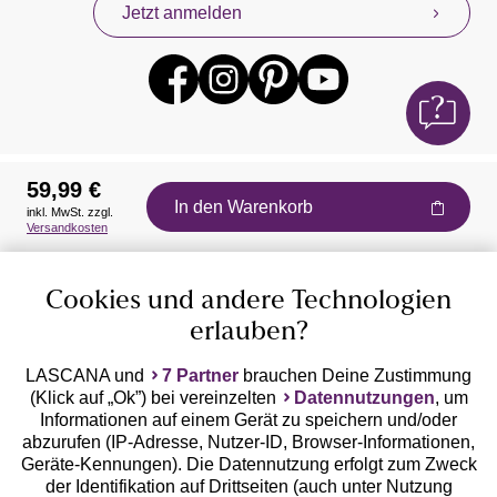
Jetzt anmelden
59,99 €
In den Warenkorb
inkl. MwSt. zzgl.
Auszeichnungen
Versandkosten
Cookies und andere Technologien
erlauben?
LASCANA und
7 Partner
brauchen Deine Zustimmung
(Klick auf „Ok”) bei vereinzelten
Datennutzungen
, um
Geprüfte Sicherheit
Informationen auf einem Gerät zu speichern und/oder
abzurufen (IP-Adresse, Nutzer-ID, Browser-Informationen,
Geräte-Kennungen). Die Datennutzung erfolgt zum Zweck
der Identifikation auf Drittseiten (auch unter Nutzung