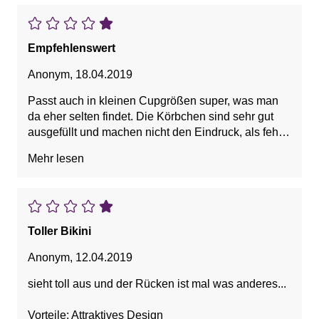
Empfehlenswert
Anonym
,
18.04.2019
Passt auch in kleinen Cupgrößen super, was man
da eher selten findet. Die Körbchen sind sehr gut
ausgefüllt und machen nicht den Eindruck, als fehle
es da an Busen. Nichts steht ab, zaubert etwas
Mehr lesen
mehr und macht eine schöne Form. Die Träger am
Rücken sind nicht wie gewohnt und definitiv der
Blickfang. Der Rest passt auch optimal, habe
allerdings größer als normal genommen.
Klamottengröße 34/36, bei Bikinis normalerweise
Toller Bikini
Größe 38, wer dennoch nicht besonders zierlich
wirkt, sollte sich für die 40 entscheiden, sitzt
Anonym
,
12.04.2019
einwandfrei, nichts schnürt ein, nichts verrutscht, so
sieht toll aus und der Rücken ist mal was anderes...
soll das sein.
Vorteile: Attraktives Design