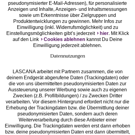
pseudonymisierter E-Mail-Adressen), für personalisierte
Anzeigen und Inhalte, Anzeigen- und Inhaltsmessungen
Unsere Apps
sowie um Erkenntnisse über Zielgruppen und
Produktentwicklungen zu gewinnen. Mehr Infos zur
Einwilligung (inkl. Widerrufsmöglichkeit) und zu
Einstellungsmöglichkeiten gibt’s jederzeit
hier
. Mit Klick
auf den Link
Cookies ablehnen
kannst Du Deine
Einwilligung jederzeit ablehnen.
Datennutzungen
LASCANA arbeitet mit Partnern zusammen, die von
deinem Endgerät abgerufene Daten (Trackingdaten) oder
die von uns übermittelten pseudonymisierten Daten zur
Services
Aussteuerung unserer Werbung sowie auch zu eigenen
Zwecken (z.B. Profilbildungen) / zu Zwecken Dritter
Beratung
verarbeiten. Vor diesem Hintergrund erfordert nicht nur die
Erhebung der Trackingdaten bzw. die Übermittlung deiner
pseudonymisierten Daten, sondern auch deren
Über uns
Weiterverarbeitung durch diese Anbieter einer
Einwilligung. Die Trackingdaten werden erst dann erhoben
bzw. deine pseudonymisierten Daten erst dann übermittelt,
Rechtliches