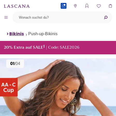
PAYBACK
Bikinis
Push-up-Bikinis
1
20% Extra auf SALE
| Code: SALE2026
01
/04