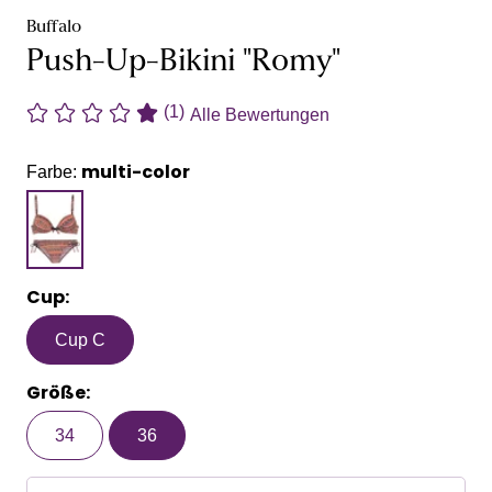
Buffalo
Push-Up-Bikini "Romy"
(1)
Alle Bewertungen
multi-color
Farbe:
Cup:
Cup C
Größe:
34
36