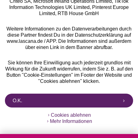
Criteo SA, Microsoft Ireland Operations Limited, TikTok
Information Technologies UK Limited, Pinterest Europe
Alle Preise inkl. MwSt., zzgl.
Versandkosten
Limited, RTB House GmbH
** Bonität vorausgesetzt, berechtigt zur Bonitätsprüfung
Weitere Informationen zu den Datenverarbeitungen durch
diese Partner findest Du in der Datenschutzerklärung auf
www.lascana.de / APP. Die Informationen sind außerdem
über einen Link in dem Banner abrufbar.
Sie können Ihre Einwilligung auch jederzeit grundlos mit
Wirkung für die Zukunft widerrufen, indem Sie z. B. auf den
Button "Cookie-Einstellungen" im Footer der Website und
"Cookies ablehnen" klicken.
O.K.
Cookies ablehnen
Mehr Informationen