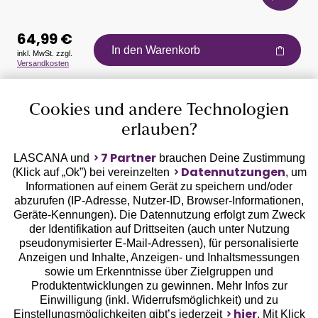
64,99 €
In den Warenkorb
inkl. MwSt. zzgl.
Versandkosten
Auszeichnungen
Cookies und andere Technologien
erlauben?
7 Partner
LASCANA und
brauchen Deine Zustimmung
Datennutzungen
(Klick auf „Ok”) bei vereinzelten
, um
Informationen auf einem Gerät zu speichern und/oder
Geprüfte Sicherheit
abzurufen (IP-Adresse, Nutzer-ID, Browser-Informationen,
Geräte-Kennungen). Die Datennutzung erfolgt zum Zweck
der Identifikation auf Drittseiten (auch unter Nutzung
pseudonymisierter E-Mail-Adressen), für personalisierte
Anzeigen und Inhalte, Anzeigen- und Inhaltsmessungen
sowie um Erkenntnisse über Zielgruppen und
Unsere Apps
Produktentwicklungen zu gewinnen. Mehr Infos zur
Einwilligung (inkl. Widerrufsmöglichkeit) und zu
hier
Einstellungsmöglichkeiten gibt’s jederzeit
. Mit Klick