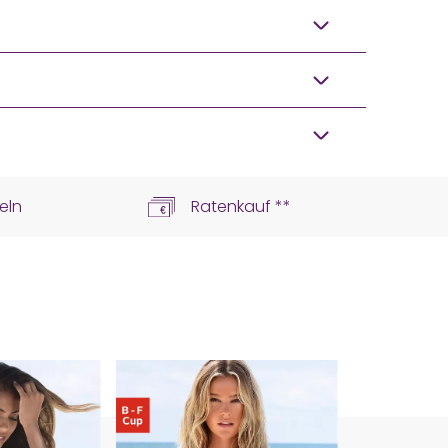
eln
Ratenkauf **