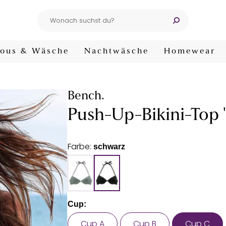
ous & Wäsche
Nachtwäsche
Homewear
Bench.
Push-Up-Bikini-Top "
Farbe:
schwarz
Cup:
Cup A
Cup B
Cup C