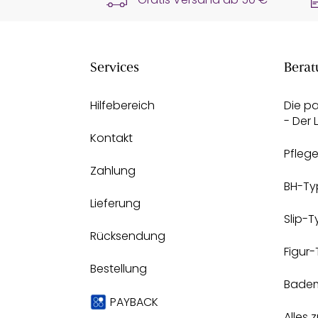
Services
Berat
Hilfebereich
Die p
- Der
Kontakt
Pfleg
Zahlung
BH-Ty
Lieferung
Slip-
Rücksendung
Figur
Bestellung
Bade
PAYBACK
Alles 