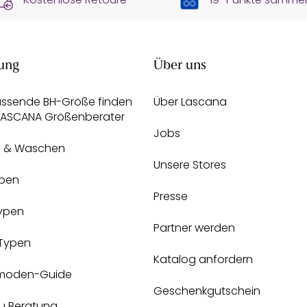
ung
Über uns
assende BH-Größe finden
Über Lascana
 LASCANA Größenberater
Jobs
e & Waschen
Unsere Stores
pen
Presse
Typen
Partner werden
-Typen
Katalog anfordern
moden-Guide
Geschenkgutschein
zu Beratung