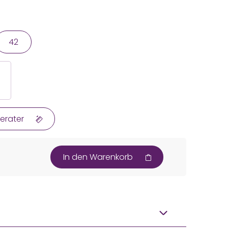
42
erater
In den Warenkorb