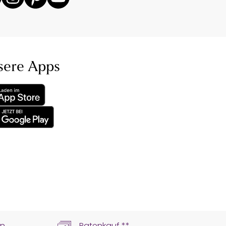
sere Apps
ln
Ratenkauf **