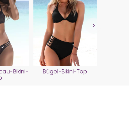
Bustier
au-Bikini-
Bügel-Bikini-Top
p