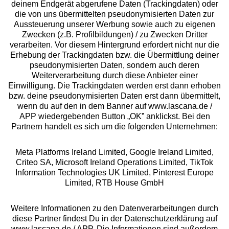
deinem Endgerät abgerufene Daten (Trackingdaten) oder
die von uns übermittelten pseudonymisierten Daten zur
Services
Aussteuerung unserer Werbung sowie auch zu eigenen
Zwecken (z.B. Profilbildungen) / zu Zwecken Dritter
Beratung
verarbeiten. Vor diesem Hintergrund erfordert nicht nur die
Erhebung der Trackingdaten bzw. die Übermittlung deiner
pseudonymisierten Daten, sondern auch deren
Über uns
Weiterverarbeitung durch diese Anbieter einer
Einwilligung. Die Trackingdaten werden erst dann erhoben
bzw. deine pseudonymisierten Daten erst dann übermittelt,
Rechtliches
wenn du auf den in dem Banner auf www.lascana.de /
APP wiedergebenden Button „OK” anklickst. Bei den
Partnern handelt es sich um die folgenden Unternehmen:
Meta Platforms Ireland Limited, Google Ireland Limited,
Criteo SA, Microsoft Ireland Operations Limited, TikTok
Alle Preise inkl. MwSt., zzgl.
Versandkosten
Information Technologies UK Limited, Pinterest Europe
** Bonität vorausgesetzt, berechtigt zur Bonitätsprüfung
Limited, RTB House GmbH
Weitere Informationen zu den Datenverarbeitungen durch
diese Partner findest Du in der Datenschutzerklärung auf
www.lascana.de / APP. Die Informationen sind außerdem