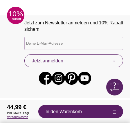
10%
Rabatt
Jetzt zum Newsletter anmelden und 10% Rabatt
sichern!
Jetzt anmelden
44,99 €
In den Warenkorb
inkl. MwSt. zzgl.
Auszeichnungen
Versandkosten