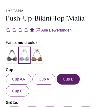
LASCANA
Push-Up-Bikini-Top "Malia"
(2)
Alle Bewertungen
Farbe:
multi-color
Cup:
Cup AA
Cup A
Cup B
Cup C
Größe: