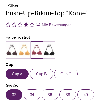
s.Oliver
Push-Up-Bikini-Top "Rome"
(1)
Alle Bewertungen
Farbe:
rostrot
Cup:
Cup A
Cup B
Cup C
Größe:
32
34
36
38
40