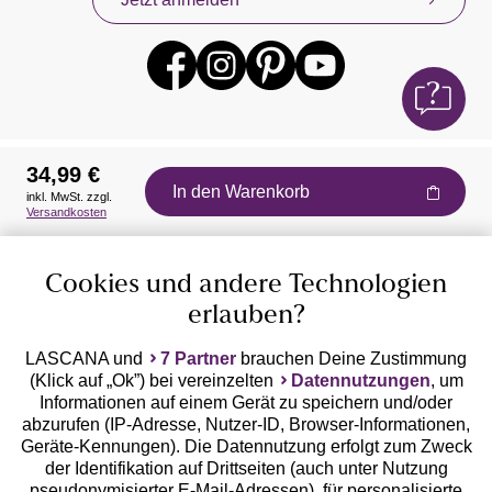
34,99 €
In den Warenkorb
inkl. MwSt. zzgl.
Auszeichnungen
Versandkosten
Cookies und andere Technologien
erlauben?
LASCANA und
7 Partner
brauchen Deine Zustimmung
(Klick auf „Ok”) bei vereinzelten
Datennutzungen
, um
Geprüfte Sicherheit
Informationen auf einem Gerät zu speichern und/oder
abzurufen (IP-Adresse, Nutzer-ID, Browser-Informationen,
Geräte-Kennungen). Die Datennutzung erfolgt zum Zweck
der Identifikation auf Drittseiten (auch unter Nutzung
pseudonymisierter E-Mail-Adressen), für personalisierte