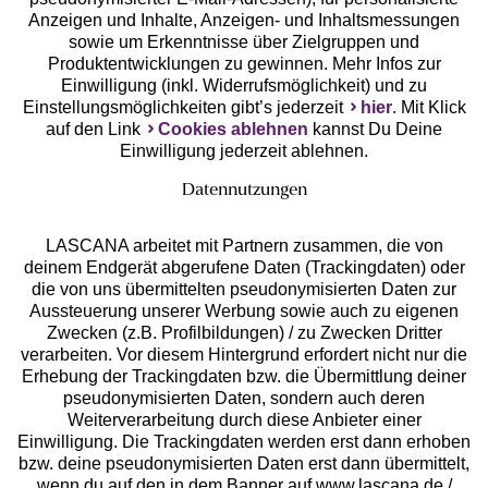
Anzeigen und Inhalte, Anzeigen- und Inhaltsmessungen
Unsere Apps
sowie um Erkenntnisse über Zielgruppen und
Produktentwicklungen zu gewinnen. Mehr Infos zur
Einwilligung (inkl. Widerrufsmöglichkeit) und zu
Einstellungsmöglichkeiten gibt’s jederzeit
hier
. Mit Klick
auf den Link
Cookies ablehnen
kannst Du Deine
Einwilligung jederzeit ablehnen.
Datennutzungen
LASCANA arbeitet mit Partnern zusammen, die von
deinem Endgerät abgerufene Daten (Trackingdaten) oder
die von uns übermittelten pseudonymisierten Daten zur
Services
Aussteuerung unserer Werbung sowie auch zu eigenen
Zwecken (z.B. Profilbildungen) / zu Zwecken Dritter
Beratung
verarbeiten. Vor diesem Hintergrund erfordert nicht nur die
Erhebung der Trackingdaten bzw. die Übermittlung deiner
pseudonymisierten Daten, sondern auch deren
Über uns
Weiterverarbeitung durch diese Anbieter einer
Einwilligung. Die Trackingdaten werden erst dann erhoben
bzw. deine pseudonymisierten Daten erst dann übermittelt,
Rechtliches
wenn du auf den in dem Banner auf www.lascana.de /