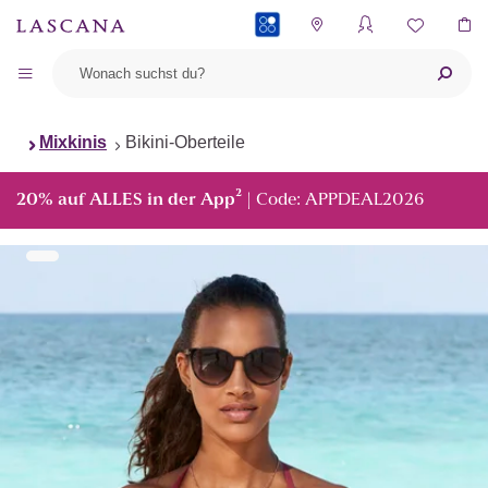
PAYBACK
Mixkinis
Bikini-Oberteile
²
20% auf ALLES in der App
| Code: APPDEAL2026