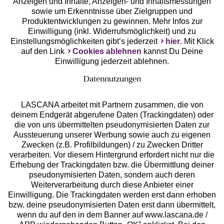
Anzeigen und Inhalte, Anzeigen- und Inhaltsmessungen
Unsere Apps
sowie um Erkenntnisse über Zielgruppen und
Produktentwicklungen zu gewinnen. Mehr Infos zur
Einwilligung (inkl. Widerrufsmöglichkeit) und zu
Einstellungsmöglichkeiten gibt’s jederzeit
hier
. Mit Klick
auf den Link
Cookies ablehnen
kannst Du Deine
Einwilligung jederzeit ablehnen.
Datennutzungen
LASCANA arbeitet mit Partnern zusammen, die von
deinem Endgerät abgerufene Daten (Trackingdaten) oder
die von uns übermittelten pseudonymisierten Daten zur
Services
Aussteuerung unserer Werbung sowie auch zu eigenen
Zwecken (z.B. Profilbildungen) / zu Zwecken Dritter
Beratung
verarbeiten. Vor diesem Hintergrund erfordert nicht nur die
Erhebung der Trackingdaten bzw. die Übermittlung deiner
pseudonymisierten Daten, sondern auch deren
Über uns
Weiterverarbeitung durch diese Anbieter einer
Einwilligung. Die Trackingdaten werden erst dann erhoben
bzw. deine pseudonymisierten Daten erst dann übermittelt,
Rechtliches
wenn du auf den in dem Banner auf www.lascana.de /