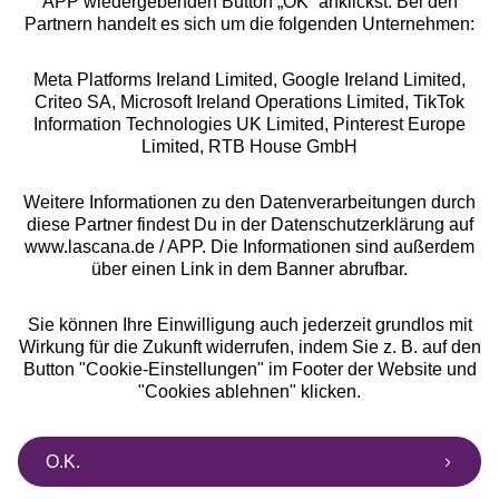
APP wiedergebenden Button „OK” anklickst. Bei den
Partnern handelt es sich um die folgenden Unternehmen:
Meta Platforms Ireland Limited, Google Ireland Limited,
Criteo SA, Microsoft Ireland Operations Limited, TikTok
Alle Preise inkl. MwSt., zzgl.
Versandkosten
Information Technologies UK Limited, Pinterest Europe
** Bonität vorausgesetzt, berechtigt zur Bonitätsprüfung
Limited, RTB House GmbH
Weitere Informationen zu den Datenverarbeitungen durch
diese Partner findest Du in der Datenschutzerklärung auf
www.lascana.de / APP. Die Informationen sind außerdem
über einen Link in dem Banner abrufbar.
Sie können Ihre Einwilligung auch jederzeit grundlos mit
Wirkung für die Zukunft widerrufen, indem Sie z. B. auf den
Button "Cookie-Einstellungen" im Footer der Website und
"Cookies ablehnen" klicken.
O.K.