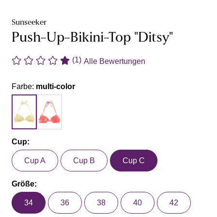
Sunseeker
Push-Up-Bikini-Top "Ditsy"
(1)
Alle Bewertungen
Farbe:
multi-color
Cup:
Cup A
Cup B
Cup C
Größe:
34
36
38
40
42