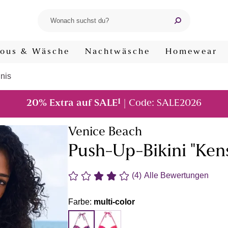
ous & Wäsche
Nachtwäsche
Homewear
nis
1
20% Extra auf SALE
| Code: SALE2026
Venice Beach
Push-Up-Bikini "Kens
(4)
Alle Bewertungen
Farbe:
multi-color