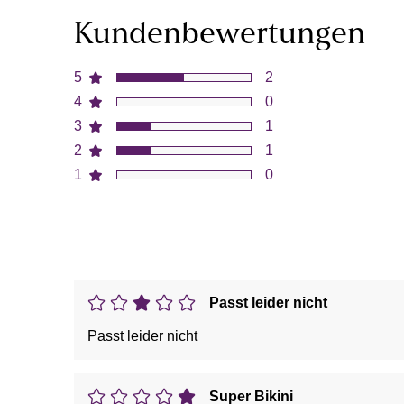
Kundenbewertungen
5
2
4
0
3
1
2
1
1
0
Passt leider nicht
Passt leider nicht
Super Bikini