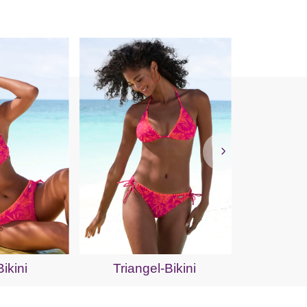
Bügel-Ba
ikini
Triangel-Bikini