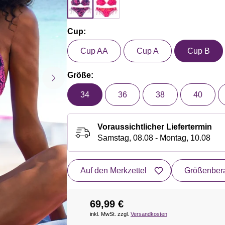
Cup:
Cup AA
Cup A
Cup B
Größe:
34
36
38
40
Voraussichtlicher Liefertermin
Samstag, 08.08 - Montag, 10.08
Auf den Merkzettel
Größenbera
69,99 €
inkl. MwSt. zzgl.
Versandkosten