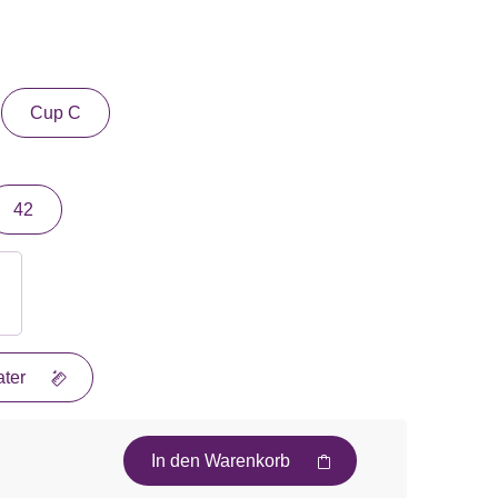
Cup C
42
ter
In den Warenkorb