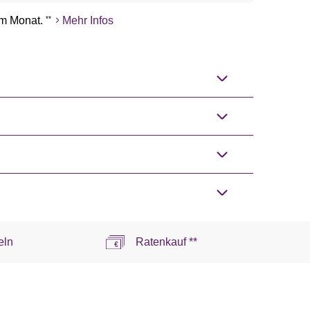
m Monat.
**
Mehr Infos
eln
Ratenkauf **